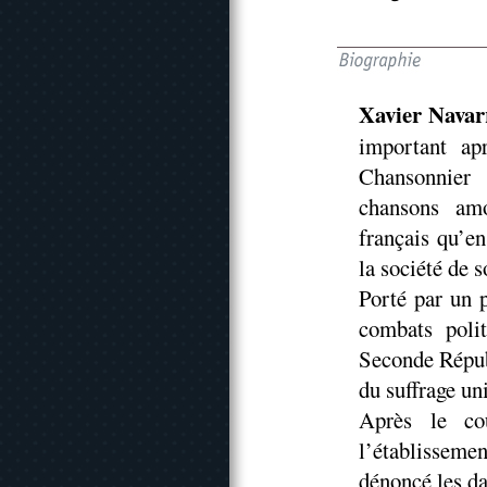
Xavier Navar
important ap
Chansonnier
chansons amo
français qu’e
la société de 
Porté par un p
combats poli
Seconde Répub
du suffrage uni
Après le co
l’établisseme
dénoncé les dan