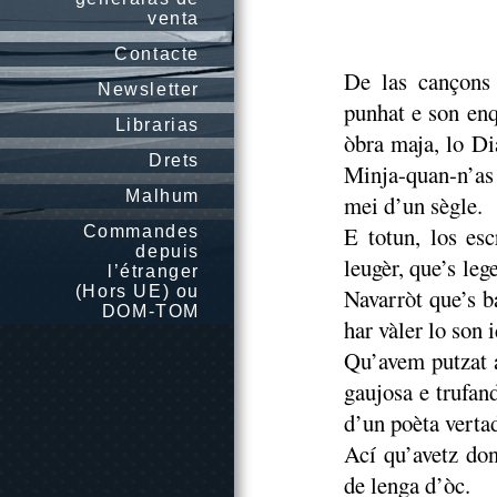
venta
Contacte
De las cançons
Newsletter
punhat e son enq
Librarias
òbra maja, lo Di
Drets
Minja-quan-n’as
Malhum
mei d’un sègle.
E totun, los esc
Commandes
depuis
leugèr, que’s le
l’étranger
(Hors UE) ou
Navarròt que’s ba
DOM-TOM
har vàler lo son 
Qu’avem putzat a
gaujosa e trufan
d’un poèta vertad
Ací qu’avetz don
de lenga d’òc.