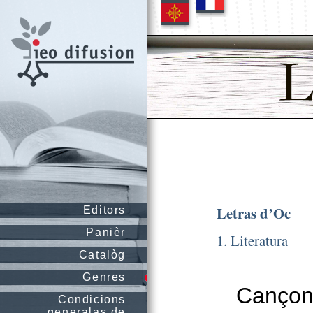
Letras d’Oc
Editors
Panièr
1. Literatura
Catalòg
Genres
Cançon
Condicions
generalas de