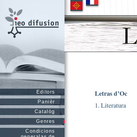
Letras d’Oc
Editors
Panièr
1. Literatura
Catalòg
Genres
Condicions
generalas de