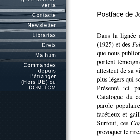
venta
Postface de J
Contacte
Newsletter
Dans la lignée 
Librarias
(1925) et des
Fa
Drets
que nous publion
Malhum
portent témoigna
Commandes
attestent de sa v
depuis
l’étranger
plus légers qui s
(Hors UE) ou
Présenté ici p
DOM-TOM
Catalogue du co
parole populaire
facétieux et gai
Surtout, ces
Con
provoquer le rire,