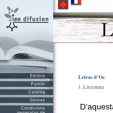
Letras d’Oc
Editors
Panièr
1. Literatura
Catalòg
Genres
D’aquest
Condicions
generalas de