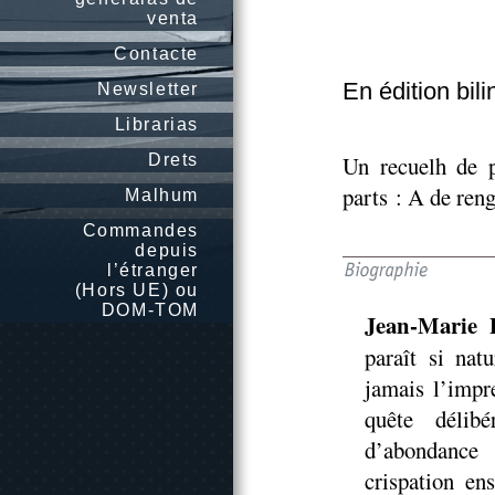
venta
Contacte
En édition bil
Newsletter
Librarias
Drets
Un recuelh de p
parts : A de ren
Malhum
Commandes
depuis
l’étranger
(Hors UE) ou
DOM-TOM
Jean-Marie 
paraît si nat
jamais l’impr
quête délib
d’abondance 
crispation en