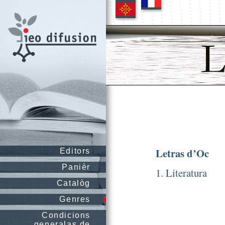
Letras d’Oc
Editors
Panièr
1. Literatura
Catalòg
Genres
Condicions
generalas de