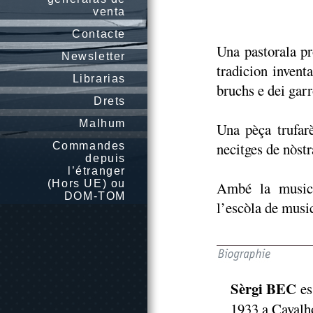
venta
Contacte
Una pastorala pr
Newsletter
tradicion invent
Librarias
bruchs e dei garr
Drets
Malhum
Una pèça trufar
necitges de nòstr
Commandes
depuis
l’étranger
(Hors UE) ou
Ambé la musica
DOM-TOM
l’escòla de musi
Sèrgi BEC
es
1933 a Cavalho