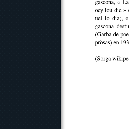
gascona, « La
oey lou die » 
uei lo dia), 
gascona dest
(Garba de poe
pròsas) en 193
(Sorga wikipe