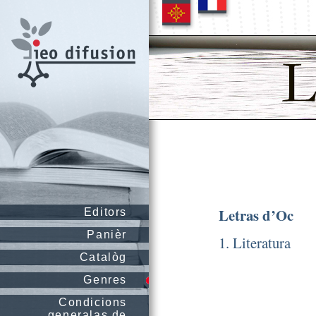
Letras d’Oc
Editors
Panièr
1. Literatura
Catalòg
Genres
Condicions
generalas de