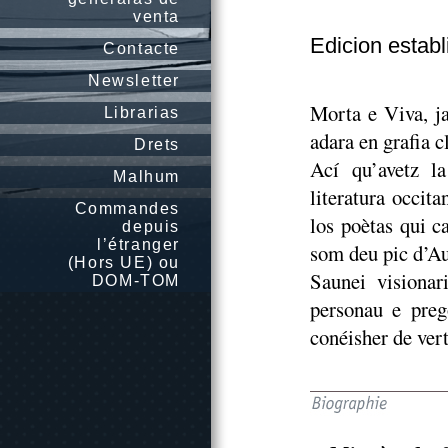
venta
Edicion estab
Contacte
Newsletter
Morta e Viva, j
Librarias
adara en grafia c
Drets
Ací qu’avetz l
Malhum
literatura occi
Commandes
los poètas qui ca
depuis
l’étranger
som deu pic d’Au
(Hors UE) ou
Saunei visionar
DOM-TOM
personau e preg
conéisher de ver