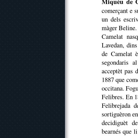
Miquèu de 
comerçant e s
un dels escri
màger Beline.
Camelat nasq
Lavedan, dins
de Camelat è
segondaris a
acceptèt pas 
1887 que comen
occitana. Fogu
Felibres. En 1
Felibrejada 
sortiguèron e
decidiguèt d
bearnés que li