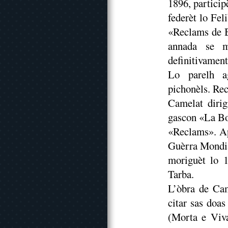
1896, particip
federèt lo Fel
«Reclams de 
annada se m
definitivament
Lo parelh a
pichonèls. Rec
Camelat diri
gascon «La Bo
«Reclams». Ap
Guèrra Mondia
moriguèt lo 
Tarba.
L’òbra de Cam
citar sas doa
(Morta e Viva