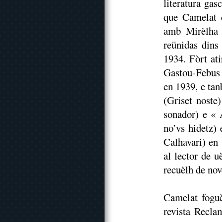
literatura gas
que Camelat 
amb Mirèlha 
reünidas dins
1934. Fòrt ati
Gastou-Febus 
en 1939, e tan
(Griset noste
sonador) e « 
no’vs hidetz)
Calhavari) en 
al lector de u
recuèlh de nov
Camelat foguèt
revista Reclam