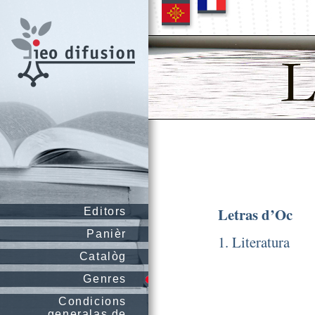
Letras d’Oc
Editors
Panièr
1. Literatura
Catalòg
Genres
Condicions
generalas de