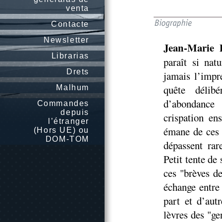
venta
Contacte
Newsletter
Jean-Marie 
Librarias
paraît si nat
Drets
jamais l’impr
quête délib
Malhum
d’abondance 
Commandes
depuis
crispation en
l’étranger
émane de ces 
(Hors UE) ou
DOM-TOM
dépassent rar
Petit tente de 
ces "brèves d
échange entre 
part et d’aut
lèvres des "ge