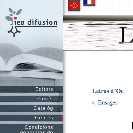
Letras d’Oc
Editors
Panièr
4. Ensages
Catalòg
Genres
Condicions
generalas de