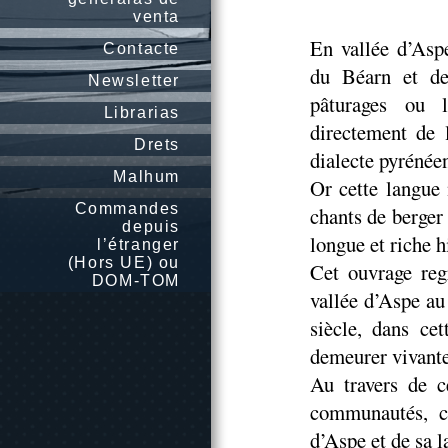
venta
En vallée d’Asp
Contacte
du Béarn et de
Newsletter
pâturages ou 
Librarias
directement de 
Drets
dialecte pyrénéen
Malhum
Or cette langue 
Commandes
chants de berger
depuis
longue et riche h
l’étranger
(Hors UE) ou
Cet ouvrage reg
DOM-TOM
vallée d’Aspe au
siècle, dans cet
demeurer vivante
Au travers de c
communautés, c’
d’Aspe et de sa l