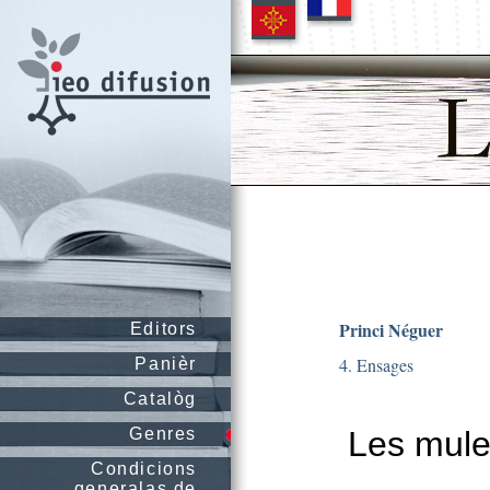
Princi Néguer
Editors
4. Ensages
Panièr
Catalòg
Genres
Les mule
Condicions
generalas de