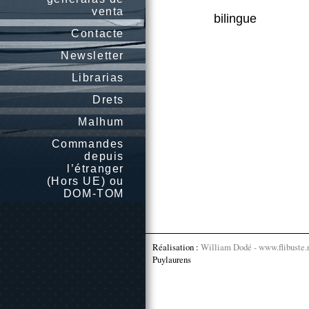
venta
bilingue
Contacte
Newsletter
Librarias
Drets
Malhum
Commandes
depuis
l’étranger
(Hors UE) ou
DOM-TOM
Réalisation :
William Dodé - www.flibuste.
Puylaurens