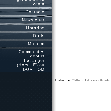
venta
Contacte
Newsletter
Librarias
Drets
Malhum
Commandes
depuis
l’étranger
(Hors UE) ou
DOM-TOM
Réalisation :
William Dodé - www.flibuste.