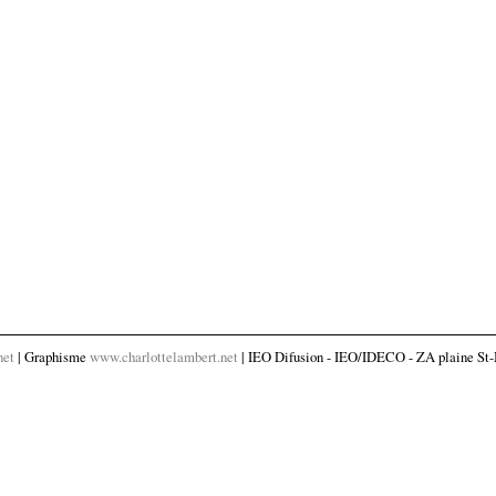
net
| Graphisme
www.charlottelambert.net
| IEO Difusion - IEO/IDECO - ZA plaine St-