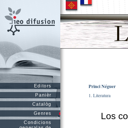
Princi Néguer
Editors
1. Literatura
Panièr
Catalòg
Genres
Los co
Condicions
generalas de