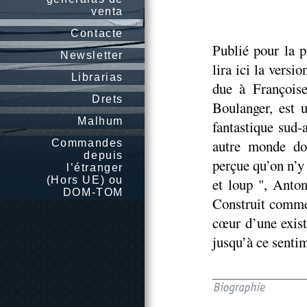
venta
Contacte
Publié pour la 
Newsletter
lira ici la versi
Librarias
due à Françoise
Drets
Boulanger, est u
Malhum
fantastique sud-
autre monde don
Commandes
depuis
perçue qu’on n’y 
l’étranger
(Hors UE) ou
et loup ", Anto
DOM-TOM
Construit comme 
cœur d’une exist
jusqu’à ce senti