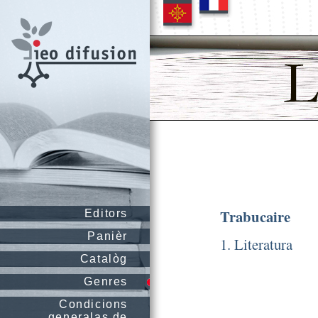
Trabucaire
Editors
Panièr
1. Literatura
Catalòg
Genres
Condicions
generalas de