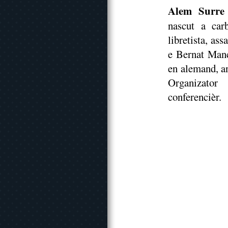
Alem Surre
nascut a car
libretista, a
e Bernat Manc
en alemand, an
Organizator 
conferencièr.