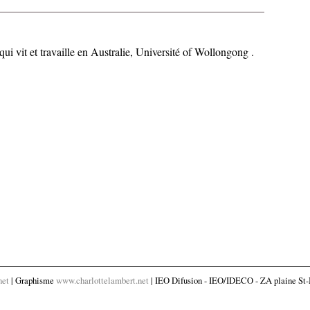
qui vit et travaille en Australie, Université of Wollongong .
net
| Graphisme
www.charlottelambert.net
| IEO Difusion - IEO/IDECO - ZA plaine St-