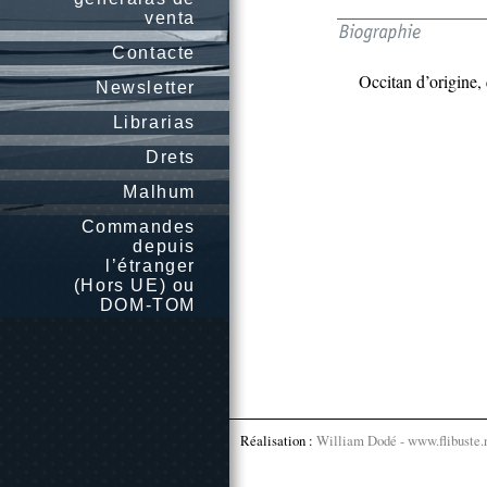
venta
Contacte
Occitan d’origine, 
Newsletter
Librarias
Drets
Malhum
Commandes
depuis
l’étranger
(Hors UE) ou
DOM-TOM
Réalisation :
William Dodé - www.flibuste.