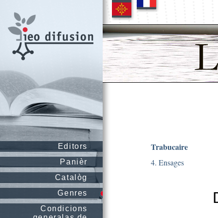
Trabucaire
Editors
4. Ensages
Panièr
Catalòg
Genres
Condicions
generalas de