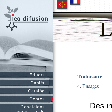
Trabucaire
Editors
Panièr
4. Ensages
Catalòg
Genres
Des i
Condicions
generalas de