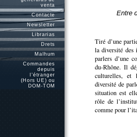
venta
Entre d
Contacte
Newsletter
Librarias
Tiré d’une parti
Drets
la diversité des
Malhum
parlers d’une c
Commandes
du-Rhône. Il dé
depuis
culturelles, et
l’étranger
(Hors UE) ou
diversité de parl
DOM-TOM
situation est el
rôle de l’instit
comme pour l’ita