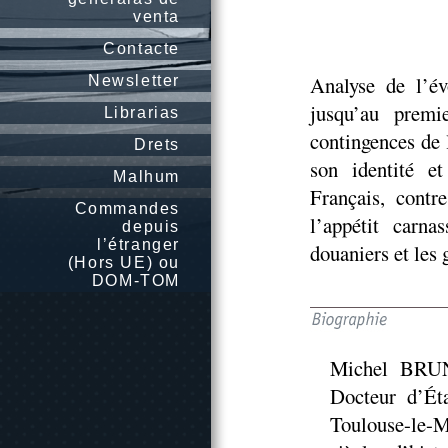
venta
Contacte
Analyse de l’év
Newsletter
jusqu’au prem
Librarias
contingences de l
Drets
son identité et
Malhum
Français, contre
Commandes
l’appétit carna
depuis
l’étranger
douaniers et les
(Hors UE) ou
DOM-TOM
Michel BRUNE
Docteur d’Éta
Toulouse-le-Mi