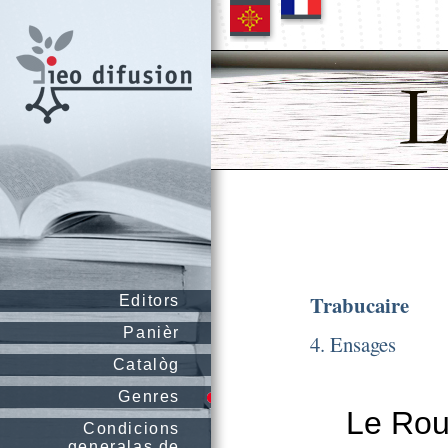
Trabucaire
Editors
Panièr
4. Ensages
Catalòg
Genres
Le Rous
Condicions
generalas de