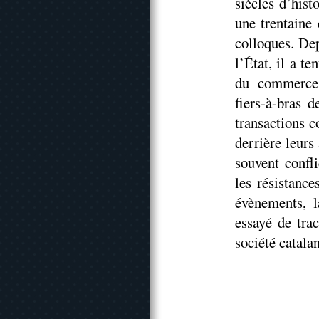
siècles d’hist
une trentaine 
colloques. Dep
l’État, il a te
du commerce 
fiers-à-bras d
transactions c
derrière leurs 
souvent confli
les résistanc
évènements, l
essayé de trac
société catala