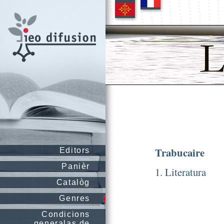
Trabucaire
Editors
Panièr
1. Literatura
Catalòg
Genres
Condicions
generalas de