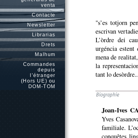
venta
Contacte
"s’es totjorn pe
Newsletter
escrivan vertadie
Librarias
L’òrdre dei cau
Drets
urgéncia estent
Malhum
mena de realitat
la representacio
Commandes
depuis
tant lo desòrdre..
l’étranger
(Hors UE) ou
DOM-TOM
Joan-Ives 
Yves Casanova
familiale. L’o
conquêtes ling