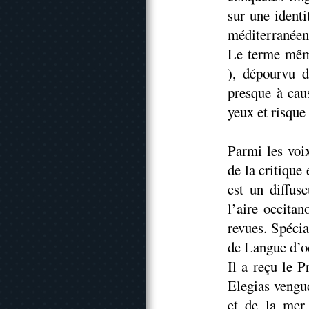
sur une identi
méditerranéenn
Le terme même
), dépourvu d
presque à cau
yeux et risque
Parmi les voix
de la critique
est un diffus
l’aire occitan
revues. Spécia
de Langue d’oc
Il a reçu le 
Elegias vengu
et de la mer.