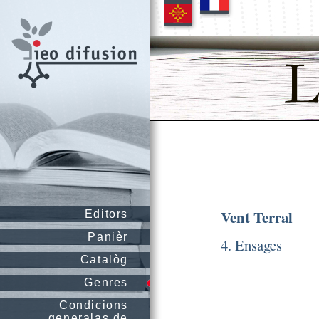
Vent Terral
Editors
Panièr
4. Ensages
Catalòg
Genres
Condicions
generalas de