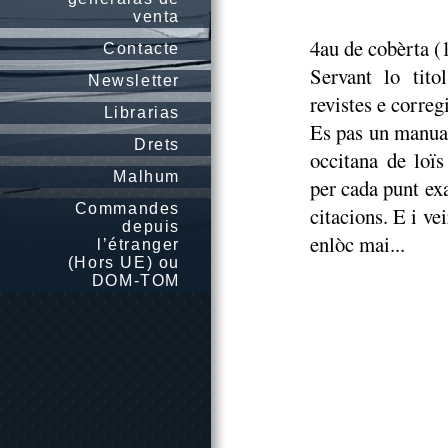
venta
4au de cobèrta (
Contacte
Servant lo tito
Newsletter
revistes e correg
Librarias
Es pas un manual 
Drets
occitana de loïs
Malhum
per cada punt ex
Commandes
citacions. E i ve
depuis
enlòc mai...
l’étranger
(Hors UE) ou
DOM-TOM