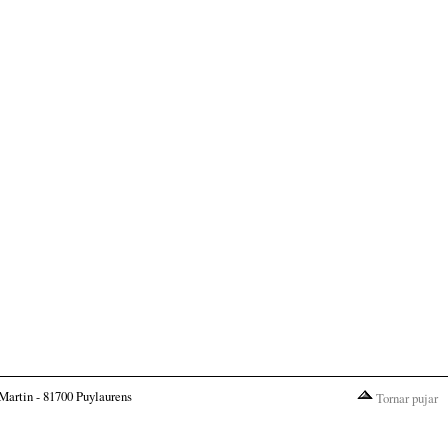
Martin - 81700 Puylaurens
Tornar pujar