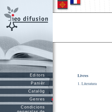
Livres
Editors
1. Literatura
Panièr
Catalòg
Genres
Condicions
generalas de