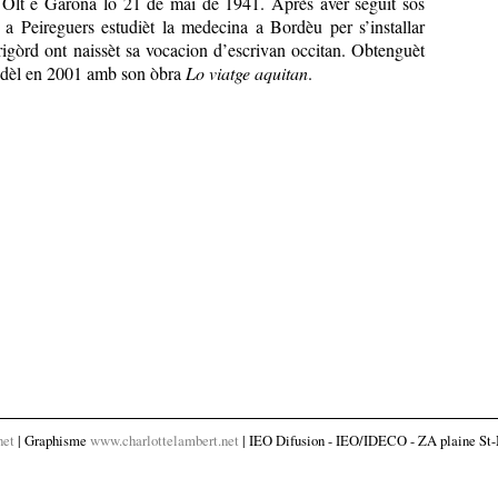
Òlt e Garona lo 21 de mai de 1941. Après aver seguit sos
 a Peireguers estudièt la medecina a Bordèu per s’installar
igòrd ont naissèt sa vocacion d’escrivan occitan. Obtenguèt
udèl en 2001 amb son òbra
Lo viatge aquitan
.
net
| Graphisme
www.charlottelambert.net
| IEO Difusion - IEO/IDECO - ZA plaine St-