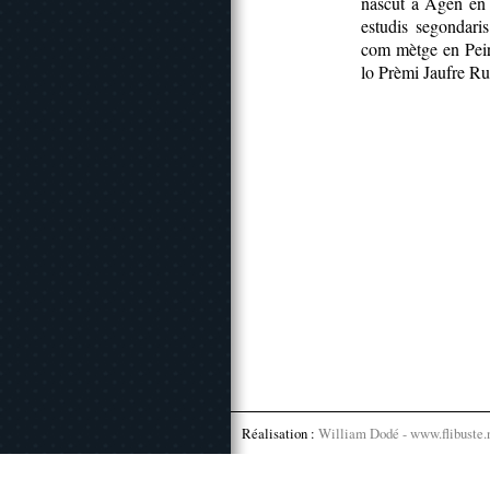
nascut a Agen en 
estudis segondaris
com mètge en Peir
lo Prèmi Jaufre R
Réalisation :
William Dodé - www.flibuste.