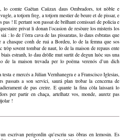
u, lo comte Gaëtan Caüzax daus Ombradors, tot nòble e
vugle, a totjorn freg, a totjorn mestier de beure et de pissar, e
es pas ! E pertant son passat de brilhant comissari de policia e
uestaire privat li donan l’ocasion de resòure los misteris los
siá : lo de l’òrra cava de las pissaratas, lo daus esbratas que
r a chasque conh de ruá a Bordeu, lo de la femna que sos
 tròp sovent tombar de naut, lo de la maison de repaus ente
iais estranh, lo dau dròlle mut surtit de degun luòc sus una
lo de la maison trevada per lo poëma verenós d’un dich
 sa testa e mercés a Júlian Vernhanegra e a Franscisco Iglesias,
rs passats a son servici, saurá plan trobar la cencerna de
adierament de pas creire. E quante la fina còla laissará lo
rs per partir en chaça, artelhatz vos, monde, auretz pas
ijolar !
un escrivan perigordin qu’escriu sas òbras en lemosin. Es