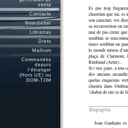
venta
Es pas trop fingare
chastelan que siá, es a
Contacte
son caractari, vos dis
Newsletter
sa reconversion en enq
mai de pas creire que 
Librarias
semblan se rencontra
Drets
òmes semblan un pauc
lo monde mòren d’un b
Malhum
plaça de Clarmont, 
Commandes
Rimbaud (Artur)...
depuis
Si i veu gaire, a tota
l’étranger
dos ancians arcandie
(Hors UE) ou
quelas enquestas vert
DOM-TOM
chasteu daus Ombrado
’chabat de rire et de fr
Joan Ganhaire es 