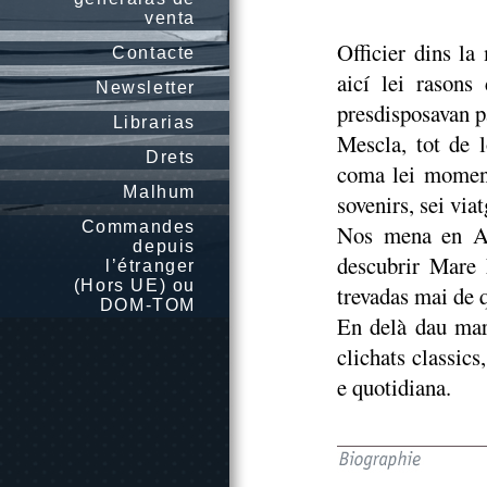
venta
Officier dins l
Contacte
aicí lei rasons
Newsletter
presdisposavan p
Librarias
Mescla, tot de l
Drets
coma lei moment
Malhum
sovenirs, sei via
Commandes
Nos mena en Ame
depuis
descubrir Mare
l’étranger
(Hors UE) ou
trevadas mai de 
DOM-TOM
En delà dau mar
clichats classic
e quotidiana.