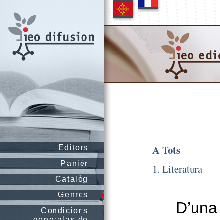
A Tots
Editors
Panièr
1. Literatura
Catalòg
Genres
D’una 
Condicions
generalas de