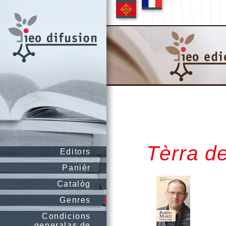
Tèrra d
Editors
Panièr
Catalòg
Genres
Condicions
generalas de