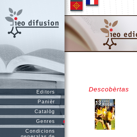
Descobèrtas
Editors
Panièr
Catalòg
Genres
Condicions
generalas de