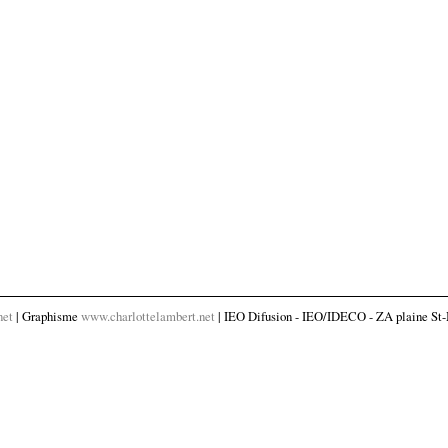
net
| Graphisme
www.charlottelambert.net
| IEO Difusion - IEO/IDECO - ZA plaine St-