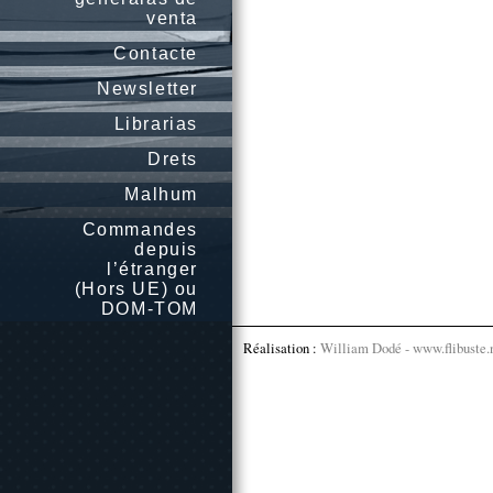
venta
Contacte
Newsletter
Librarias
Drets
Malhum
Commandes
depuis
l’étranger
(Hors UE) ou
DOM-TOM
Réalisation :
William Dodé - www.flibuste.