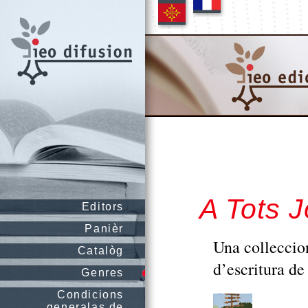
A Tots 
Editors
Panièr
Una colleccio
Catalòg
d’escritura de 
Genres
Condicions
generalas de