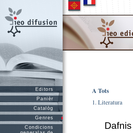
A Tots
Editors
Panièr
1. Literatura
Catalòg
Genres
Dafnis
Condicions
generalas de