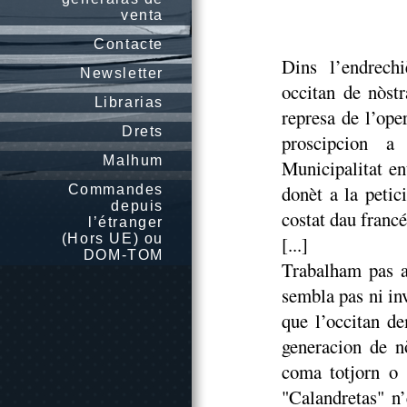
venta
Contacte
Dins l’endrech
Newsletter
occitan de nòstr
Librarias
represa de l’ope
Drets
proscipcion a
Malhum
Municipalitat en
donèt a la petic
Commandes
depuis
costat dau francé
l’étranger
(Hors UE) ou
[...]
DOM-TOM
Trabalham pas a
sembla pas ni inv
que l’occitan de
generacion de nò
coma totjorn o s
"Calandretas" n