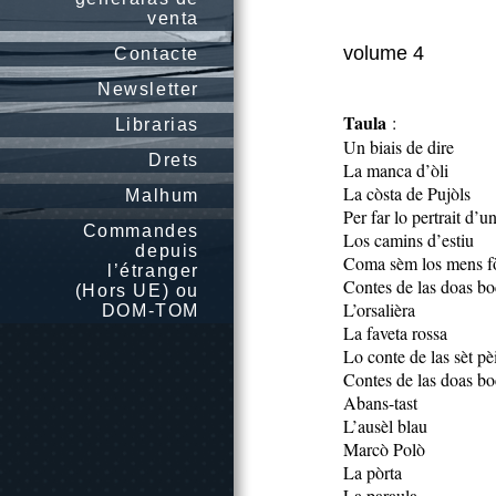
venta
volume 4
Contacte
Newsletter
Taula
:
Librarias
Un biais de dire
Drets
La manca d’òli
La còsta de Pujòls
Malhum
Per far lo pertrait d’u
Commandes
Los camins d’estiu
depuis
Coma sèm los mens fò
l’étranger
Contes de las doas bo
(Hors UE) ou
L’orsalièra
DOM-TOM
La faveta rossa
Lo conte de las sèt pè
Contes de las doas bo
Abans-tast
L’ausèl blau
Marcò Polò
La pòrta
La paraula