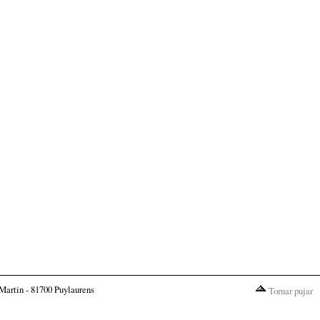
Martin - 81700 Puylaurens
Tornar pujar