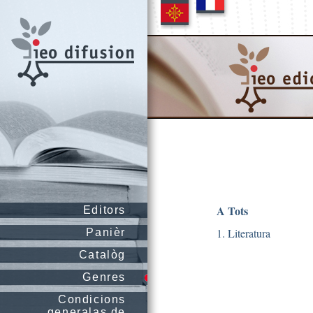
A Tots
Editors
1. Literatura
Panièr
Catalòg
Genres
Condicions
generalas de