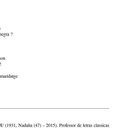
s
 negra ?
son
!
 maridatge
EU
(1931, Nadalia (47) – 2015). Professor de letras classicas