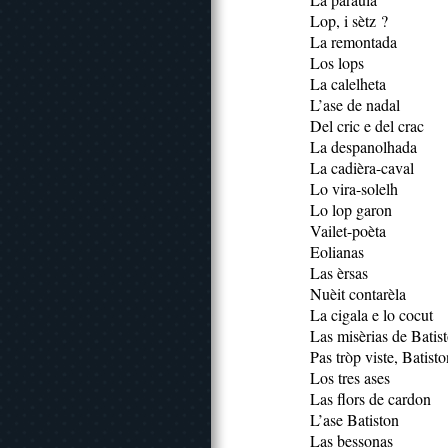
Lop, i sètz ?
La remontada
Los lops
La calelheta
L’ase de nadal
Del cric e del crac
La despanolhada
La cadièra-caval
Lo vira-solelh
Lo lop garon
Vailet-poèta
Eolianas
Las èrsas
Nuèit contarèla
La cigala e lo cocut
Las misèrias de Batis
Pas tròp viste, Batisto
Los tres ases
Las flors de cardon
L’ase Batiston
Las bessonas