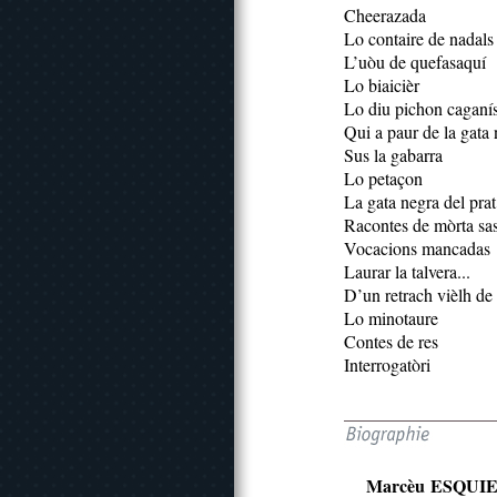
Cheerazada
Lo contaire de nadals
L’uòu de quefasaquí
Lo biaicièr
Lo diu pichon caganí
Qui a paur de la gata
Sus la gabarra
Lo petaçon
La gata negra del prat
Racontes de mòrta sa
Vocacions mancadas 
Laurar la talvera...
D’un retrach vièlh de
Lo minotaure
Contes de res
Interrogatòri
Marcèu ESQUI