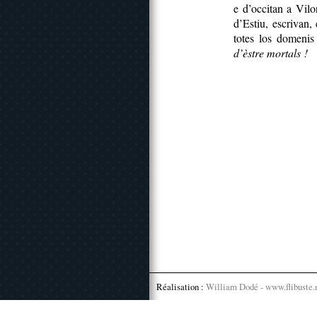
e d’occitan a Vil
d’Estiu, escrivan,
totes los domenis
d’èstre mortals !
Réalisation :
William Dodé - www.flibuste.