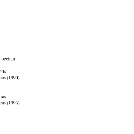
n occitan
rts
cas (1990)
iras
cas (1993)