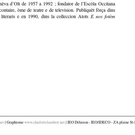
onèva d’Olt de 1957 a 1992 ; fondator de l’Escòla Occitana
 contaire, òme de teatre e de television. Publiquèt fòrça dins
 literaris e en 1990, dins la colleccion Atots
E nos fotèm
net
| Graphisme
www.charlottelambert.net
| IEO Difusion - IEO/IDECO - ZA plaine St-