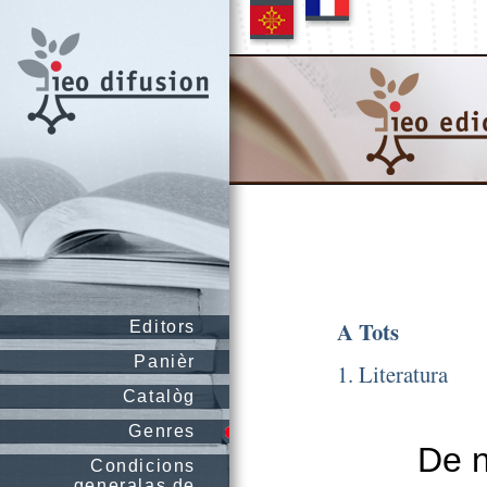
A Tots
Editors
Panièr
1. Literatura
Catalòg
Genres
De n
Condicions
generalas de