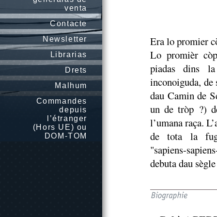
venta
Contacte
Era lo promier c
Newsletter
Lo promièr còp 
Librarias
piadas dins la
Drets
inconoiguda, de 
Malhum
dau Camin de Se
Commandes
un de tròp ?) d
depuis
l’étranger
l’umana raça. L’
(Hors UE) ou
de tota la fug
DOM-TOM
"sapiens-sapien
debuta dau sègle