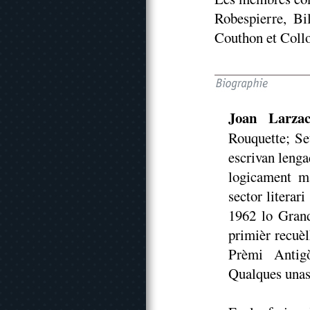
Robespierre, Bil
Couthon et Coll
Joan Larza
Rouquette; Set
escrivan lengad
logicament ma
sector literar
1962 lo Grand
primièr recuè
Prèmi Antig
Qualques unas 