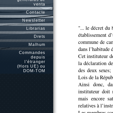
venta
Contacte
Newsletter
"... le décret d
Librarias
établissement d’
Drets
commune de camp
Malhum
dans l’habitude 
Commandes
Cet instituteur d
depuis
l’étranger
la déclaration d
(Hors UE) ou
des deux sexes; 
DOM-TOM
Lois de la Républ
Ainsi donc, d
instituteur doit
mais encore sat
relatives à l’ins
Les membres com