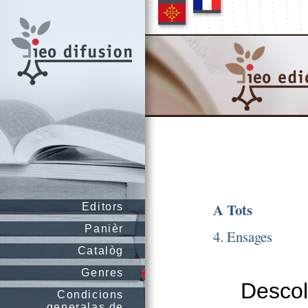
A Tots
Editors
Panièr
4. Ensages
Catalòg
Genres
Descolo
Condicions
generalas de