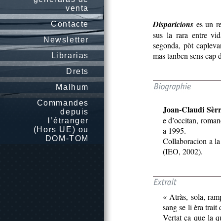
venta
Disparicions
es un re
Contacte
sus la rara entre vi
Newsletter
segonda, pòt caplevar
mas tanben sens cap
Librarias
Drets
Malhum
Commandes
Joan-Claudi Sèrr
depuis
e d’occitan, roman
l’étranger
(Hors UE) ou
a 1995.
DOM-TOM
Collaboracion a l
(IEO, 2002).
« Atràs, sola, ramp
sang se li èra tra
Vertat ça que la q