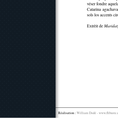
véser fondre aquel
Catarina agachava
sols los accents cir
Extrèit de
Maridat
Réalisation :
William Dodé - www.flibuste.