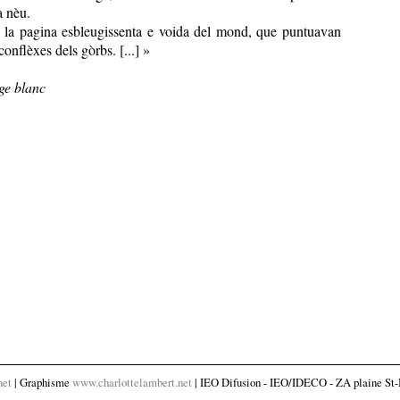
a nèu.
 la pagina esbleugissenta e voida del mond, que puntuavan
conflèxes dels gòrbs. [...] »
ge blanc
net
| Graphisme
www.charlottelambert.net
| IEO Difusion - IEO/IDECO - ZA plaine St-