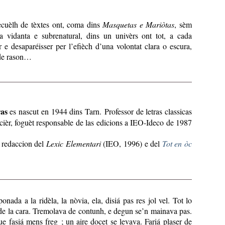
cuèlh de tèxtes ont, coma dins
Masquetas e Mariòtas
, sèm
da vidanta e subrenatural, dins un univèrs ont tot, a cada
 e desaparéisser per l’efièch d’una volontat clara o escura,
 de rason…
as
es nascut en 1944 dins Tarn. Professor de letras classicas
cièr, foguèt responsable de las edicions a IEO-Ideco de 1987
a redaccion del
Lexic Elementari
(IEO, 1996) e del
Tot en òc
onada a la ridèla, la nòvia, ela, disiá pas res jol vel. Tot lo
it de la cara. Tremolava de contunh, e degun se’n mainava pas.
ue fasiá mens freg ; un aire docet se levava. Fariá plaser de