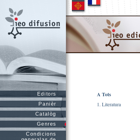
A Tots
Editors
1. Literatura
Panièr
Catalòg
Genres
Condicions
generalas de