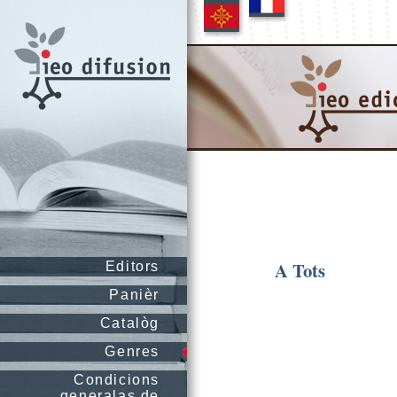
A Tots
Editors
Panièr
Catalòg
Genres
Condicions
generalas de