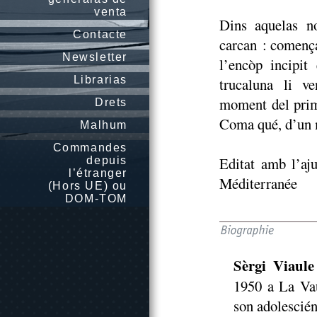
venta
Dins aquelas no
Contacte
carcan : comença
Newsletter
l’encòp incipit
Librarias
trucaluna li v
moment del prim
Drets
Coma qué, d’un m
Malhum
Commandes
Editat amb l’aj
depuis
l’étranger
Méditerranée
(Hors UE) ou
DOM-TOM
Sèrgi Viaule
1950 a La Vau
son adolescién