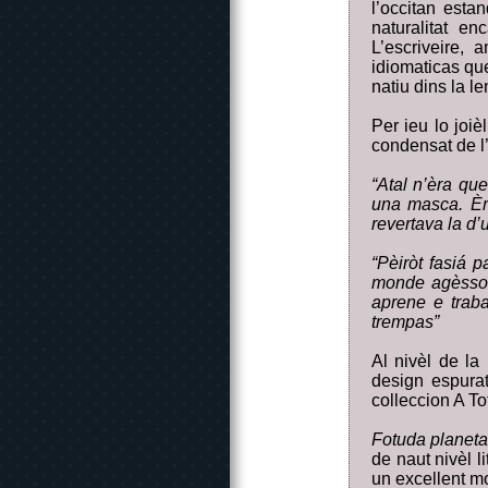
l’occitan esta
naturalitat e
L’escriveire,
idiomaticas qu
natiu dins la l
Per ieu lo joi
condensat de l’a
“Atal n’èra qu
una masca. Èr
revertava la d’u
“Pèiròt fasiá 
monde agèsson 
aprene e trab
trempas”
Al nivèl de la
design espura
colleccion A To
Fotuda planeta
de naut nivèl l
un excellent m