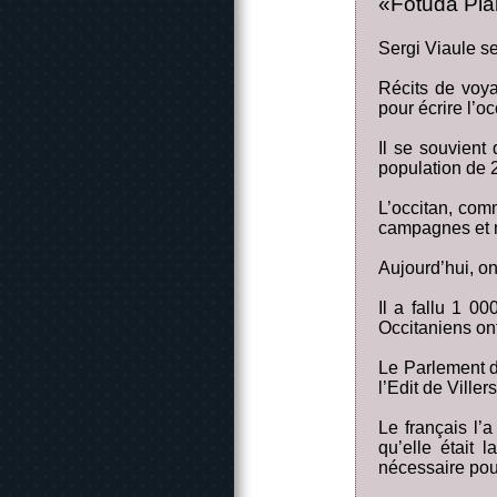
«Fotuda Pla
Sergi Viaule s
Récits de voyag
pour écrire l’oc
Il se souvient 
population de 2
L’occitan, com
campagnes et m
Aujourd’hui, on
Il a fallu 1 0
Occitaniens ont
Le Parlement de
l’Edit de Viller
Le français l’
qu’elle était l
nécessaire pou