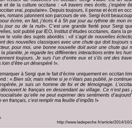
e et de la culture occitane : «
A travers mes écrits, j’espère ê
occitan vrai, populaire
». Depuis toujours, il pense et écrit en occ
es, romans jalonnent son parcours de vie. Sergi écrit beaucoup
our écrire, en fait, j’écris 4 à 5h par jour au rythme de mon in
u jour ou de la nuit
». C’est une grande fierté pour Sergi qu
elles, soit publié par IEO, Institut d’études occitanes, dans la p
ève le voile des sujets abordés : «
Il s’agit de nouvelles éclecti
ont des nouvelles classiques avec une chute qui doit toujours s
cteur, pour moi, une bonne nouvelle doit avoir une chute qui 
la planète, je regarde les différentes interactions entre les hu
ennent toujours. Je suis l’un d’entre eux et s’ils ont des trave
s loin d’être un désespéré !
».
emarquer à Sergi que le fait d’écrire uniquement en occitan li
ond : «
Bien sûr, mais même si je n’étais pas publié, je continue
spérée, je suis un homme de foi et de témoignage. L’occit
i découvert le français en descendant au village. Ce n’est pas
ésocialisée qu’elle ne peut exprimer des sentiments d’aujourd
e en français, c’est remplir ma feuille d’impôts !
»
n
http://www.ladepeche.fr/article/2014/1