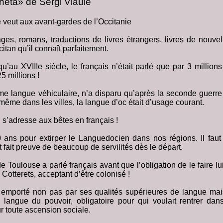
neta» de Sergi Viaule
e veut aux avant-gardes de l’Occitanie
es, romans, traductions de livres étrangers, livres de nouvelle
citan qu’il connaît parfaitement.
qu’au XVIIIe siècle, le français n’était parlé que par 3 million
5 millions !
me langue véhiculaire, n’a disparu qu’après la seconde guerr
ême dans les villes, la langue d’oc était d’usage courant.
 s’adresse aux bêtes en français !
00 ans pour extirper le Languedocien dans nos régions. Il faut
 fait preuve de beaucoup de servilités dès le départ.
 Toulouse a parlé français avant que l’obligation de le faire lu
s Cotterets, acceptant d’être colonisé !
a emporté non pas par ses qualités supérieures de langue ma
a langue du pouvoir, obligatoire pour qui voulait rentrer dans
r toute ascension sociale.