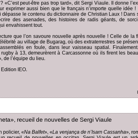
 «C’est peut-être pas trop tard», dit Sergi Viaule. Il donne l
ur exprimer aussi bien que le français n’importe quelle idée ! 
i dépasse le contenu du dictionnaire de Christian Laux ! Dans 
crire des asenades, des histoires de radis géants, de sorci
i envahissent tout.
lecture que l’on savoure nouvelle après nouvelle ! Celle de la 
élébrité au village de Bugarag, où des extraterrestres se prése
 rassemblés en foule, dans leur vaisseau spatial. Finalement, 
e rugby à 13, demeurèrent à Carcassonne où ils firent les bea
, de l’équipe du lieu.
. Edition IEO.
eta», recueil de nouvelles de Sergi Viaule
policier, «
Na Balfet
», «
La venjança de n’Isarn Cassanha
», ro
un recueil de nouvelles en occitan. Sergi Viaule est un ard