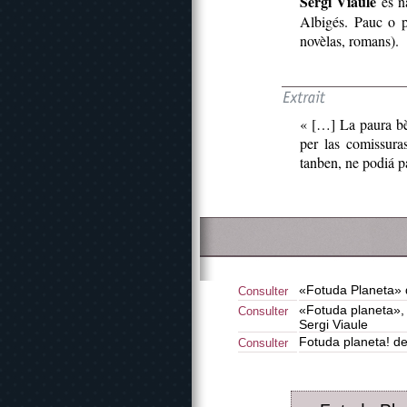
Sèrgi Viaule
es n
Albigés. Pauc o p
novèlas, romans).
« […] La paura bè
per las comissura
tanben, ne podiá p
«Fotuda Planeta» 
Consulter
«Fotuda planeta», 
Consulter
Sergi Viaule
Fotuda planeta! de
Consulter