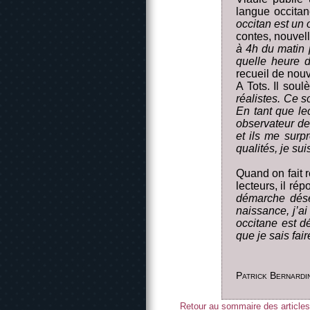
langue occitan
occitan est un 
contes, nouvell
à 4h du matin p
quelle heure d
recueil de nouv
A Tots. Il soul
réalistes. Ce s
En tant que le
observateur de 
et ils me surpr
qualités, je sui
Quand on fait r
lecteurs, il rép
démarche dése
naissance, j’a
occitane est d
que je sais fair
Patrick Bernardi
Retour au sommaire des articles