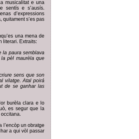
a musicalitat e una
e sentís e s’ausís.
tenas d’expressions
, quitament s’es pas
a
qu’es una mena de
iterari. Extraits:
ue la paura semblava
la pèl maurèla que
scriure sens que son
 vilatge. Atal poirá
ut de se ganhar las
or burèla clara e lo
uò, es segur que la
 occitana.
a l’encòp un obratge
lhar a qui vòl passar