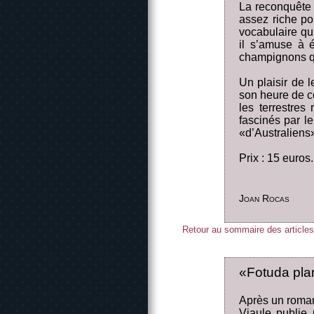
La reconquête ?
assez riche po
vocabulaire qu
il s’amuse à é
champignons qu
Un plaisir de 
son heure de c
les terrestres
fascinés par l
«d’Australiens»
Prix : 15 euros
Joan Rocas
Retour au sommaire des articles
«Fotuda plan
Après un roman 
Viaule publie 