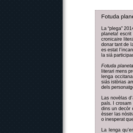
Fotuda plane
La “plega” 2014
planeta! escrit
cronicaire lite
donar tant de l
es estat l’inca
la siá particip
Fotuda planeta
literari mens p
lenga occitana 
siás istòrias a
dels personatge
Las novèlas d’
país. I crosam
dins un decòr 
èsser las nòstr
o inesperat que
La lenga qu’e