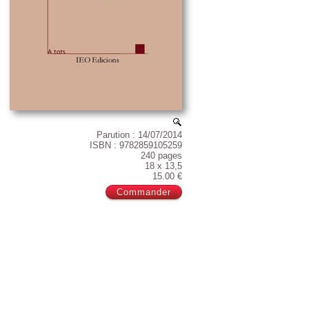
Parution : 14/07/2014
ISBN : 9782859105259
240 pages
18 x 13,5
15.00 €