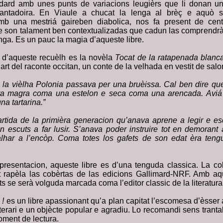
ndard amb unes punts de variacions leugièrs que li donan un
ncantadoira. En Viaule a chucat la lenga al brèç e aquò s
 amb una mestriá gaireben diabolica, nos fa present de cen
e son talament ben contextualizadas que cadun las comprendrà
enga. Es un pauc la magia d’aqueste libre.
èl d’aqueste recuèlh es la novèla
Tocat de la ratapenada blanc
rt del raconte occitan, un conte de la velhada en vestit de salon l
e la vièlha Polonia passava per una bruèissa. Cal ben dire q
a magra coma una estelon e seca coma una arencada. Aviá 
na tartarina.”
partida de la primièra generacion qu’anava aprene a legir e e
escuts a far lusir. S’anava poder instruire tot en demorant al
alhar a l’encòp. Coma totes los gafets de son edat èra teng
 presentacion, aqueste libre es d’una tenguda classica. La col
t rapèla las cobèrtas de las edicions Gallimard-NRF. Amb aq
ts se serà volguda marcada coma l’editor classic de la literatura
 !
es un libre apassionant qu’a plan capitat l’escomesa d’èsser 
iterari e un objècte popular e agradiu. Lo recomandi sens tranta
oment de lectura.