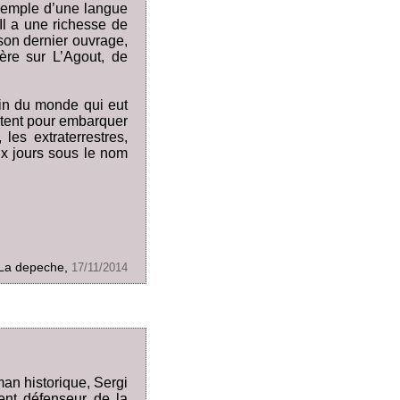
’exemple d’une langue
Il a une richesse de
son dernier ouvrage,
ère sur L’Agout, de
fin du monde qui eut
ntent pour embarquer
les extraterrestres,
ux jours sous le nom
La depeche,
17/11/2014
man historique, Sergi
ent défenseur de la