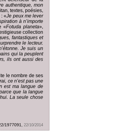
tre authentique, mon
itan, textes, poésies,
 : «
Je peux me lever
spiration à n’importe
e «
Fotuda planeta
»,
restigieuse collection
ques, fantastiques et
urprendre le lecteur.
m’étonne. Je suis un
mains qui la peuplent
rs, ils ont aussi des
mite le nombre de ses
rai, ce n’est pas une
an est ma langue de
 parce que la langue
’hui. La seule chose
0/22/1977091,
22/10/2014