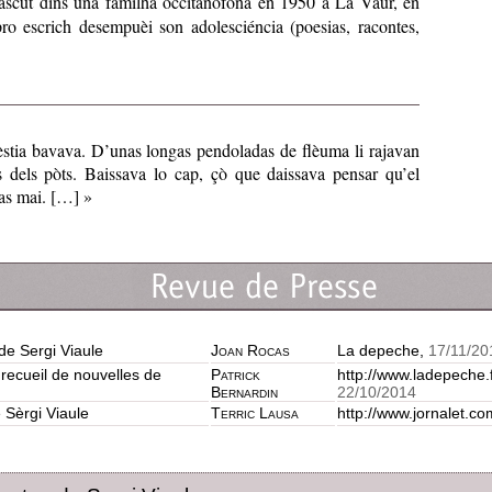
ascut dins una familha occitanofòna en 1950 a La Vaur, en
ro escrich desempuèi son adolesciéncia (poesias, racontes,
stia bavava. D’unas longas pendoladas de flèuma li rajavan
s dels pòts. Baissava lo cap, çò que daissava pensar qu’el
as mai. […] »
de Sergi Viaule
Joan Rocas
La depeche,
17/11/20
recueil de nouvelles de
Patrick
http://www.ladepeche.
Bernardin
22/10/2014
 Sèrgi Viaule
Terric Lausa
http://www.jornalet.c