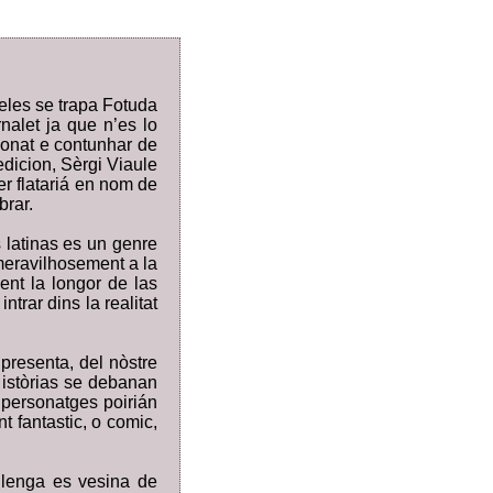
ueles se trapa Fotuda
rnalet ja que n’es lo
 donat e contunhar de
edicion, Sèrgi Viaule
er flatariá en nom de
brar.
 latinas es un genre
 meravilhosement a la
ment la longor de las
trar dins la realitat
presenta, del nòstre
 istòrias se debanan
 personatges poirián
t fantastic, o comic,
 lenga es vesina de