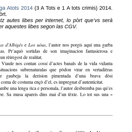
ga Atots 2014
(3 A Tots e 1 A tots crimis) 2014.
rt.
 autes libes per internet, lo pòrt que’vs serà
per aquestes libes segon las CGV.
s d’Albigés
e
Los uòus
, l’autor nos porgís aquí una garba
las. Pr’aquò sortidas de son imaginacion fantasierosa e
un rèiregost de realitat.
 Viaule nos contan cossí d’actes banals de la vida vidanta
situacions subrenaturalas que pòdon virar en vertadièras
tor gaubeja la derision pimentada d’una brava dòsi
t, coma de costuma ençò d’el, es impregnat d’autenticitat.
 ambe una lenga rica e personala, l’autor desbremba pas qu’es
be. Sa musa apareis dins mai d’un tèxte. Lo tot sus una «