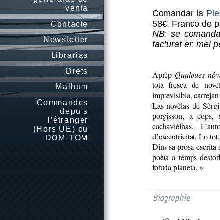
venta
Comandar la
Ple
58€. Franco de pò
Contacte
NB: se comandatz
Newsletter
facturat en mei 
Librarias
Drets
Aprèp
Qualques nòva
tota fresca de novè
Malhum
imprevisibla, carrejan 
Commandes
Las novèlas de Sèrgi
depuis
porgisson, a còps, 
l’étranger
cachavièlhas. L’au
(Hors UE) ou
d’excentricitat. Lo to
DOM-TOM
Dins sa pròsa escrita
poèta a temps destor
fotuda planeta. »