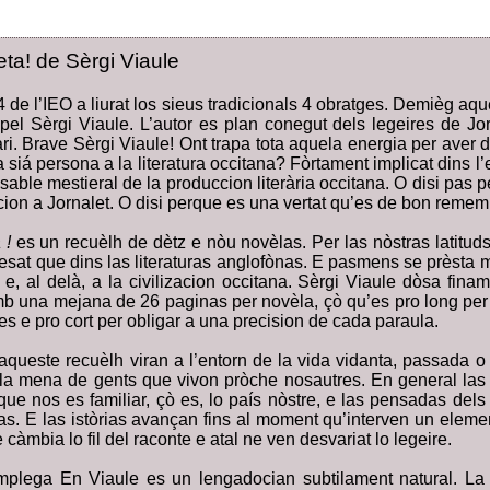
ta! de Sèrgi Viaule
 de l’IEO a liurat los sieus tradicionals 4 obratges. Demièg aq
 pel Sèrgi Viaule. L’autor es plan conegut dels legeires de Jo
rari. Brave Sèrgi Viaule! Ont trapa tota aquela energia per aver
a siá persona a la literatura occitana? Fòrtament implicat dins l’
nsable mestieral de la produccion literària occitana. O disi pas p
acion a Jornalet. O disi perque es una vertat qu’es de bon remem
 !
es un recuèlh de dètz e nòu novèlas. Per las nòstras latituds
resat que dins las literaturas anglofònas. E pasmens se prèsta
e, al delà, a la civilizacion occitana. Sèrgi Viaule dòsa fina
mb una mejana de 26 paginas per novèla, çò qu’es pro long per in
s e pro cort per obligar a una precision de cada paraula.
aqueste recuèlh viran a l’entorn de la vida vidanta, passada o 
 la mena de gents que vivon pròche nosautres. En general las
que nos es familiar, çò es, lo país nòstre, e las pensadas dels
as. E las istòrias avançan fins al moment qu’interven un elemen
 càmbia lo fil del raconte e atal ne ven desvariat lo legeire.
mplega En Viaule es un lengadocian subtilament natural. La