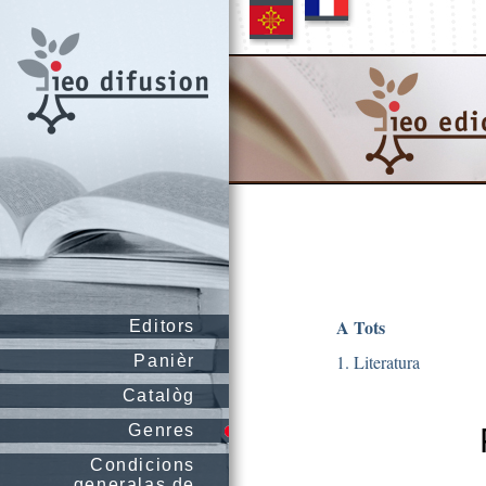
A Tots
Editors
1. Literatura
Panièr
Catalòg
Genres
Condicions
generalas de