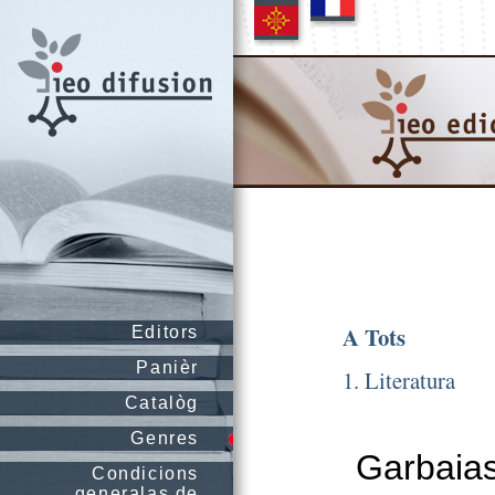
A Tots
Editors
Panièr
1. Literatura
Catalòg
Genres
Garbaias
Condicions
generalas de