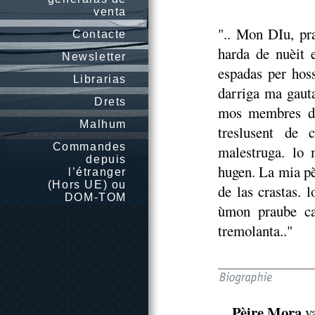
venta
".. Mon DIu, pr
Contacte
harda de nuèit 
Newsletter
espadas per hos
Librarias
darriga ma gauta
Drets
mos membres de
Malhum
treslusent de 
Commandes
malestruga. lo 
depuis
hugen. La mia pè
l’étranger
(Hors UE) ou
de las crastas.
DOM-TOM
ùmon praube ca
tremolanta.."
Pèire Mora
va