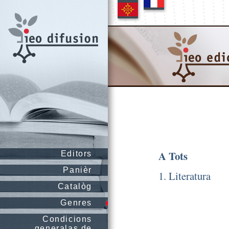
A Tots
Editors
Panièr
1. Literatura
Catalòg
Genres
Condicions
generalas de