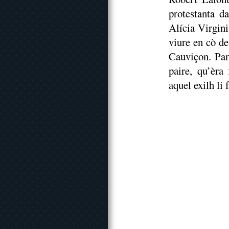
protestanta d
Alícia Virgini
viure en cò de
Cauviçon. Par
paire, qu’èra
aquel exilh li