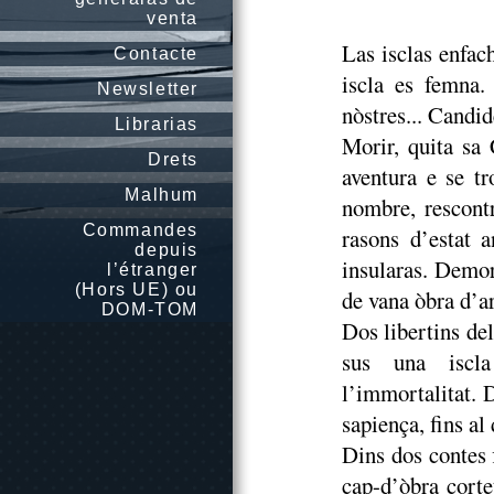
venta
Las isclas enfac
Contacte
iscla es femna.
Newsletter
nòstres... Candid
Librarias
Morir, quita sa 
Drets
aventura e se t
Malhum
nombre, rescont
Commandes
rasons d’estat 
depuis
insularas. Demor
l’étranger
(Hors UE) ou
de vana òbra d’ar
DOM-TOM
Dos libertins de
sus una iscla
l’immortalitat. 
sapiença, fins al 
Dins dos contes 
cap-d’òbra corte