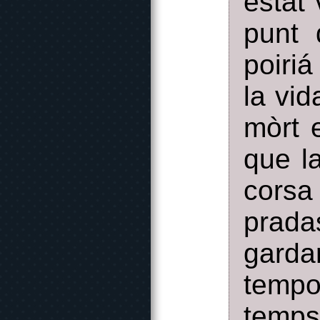
estat 
punt 
poiriá
la vid
mòrt 
que l
corsa
prada
garda
tempo
temps