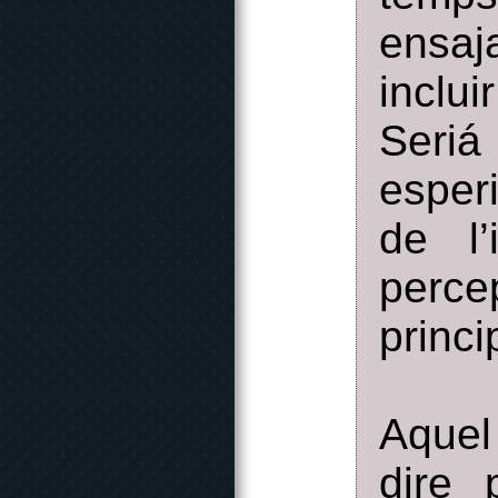
ensaj
inclu
Seri
esper
de l’
perce
princ
Aquel
dire 