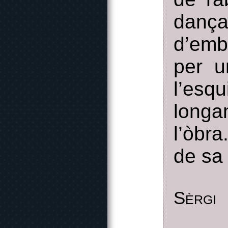
dança
d’emb
per u
l’esq
longa
l’òbr
de sa 
Sèrgi