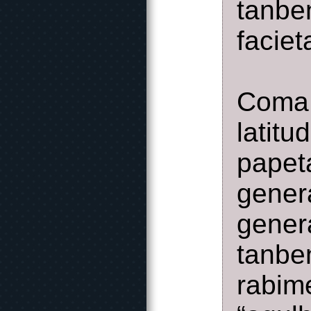
tanb
faciet
Coma d
latitu
pape
gener
gener
tanbe
rabi