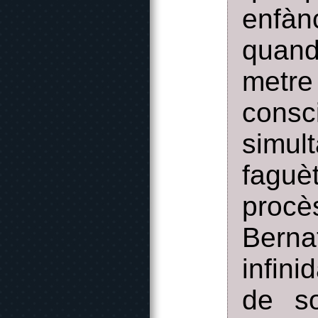
enfàn
quan
metre 
cons
simul
faguè
procè
Berna
infin
de so