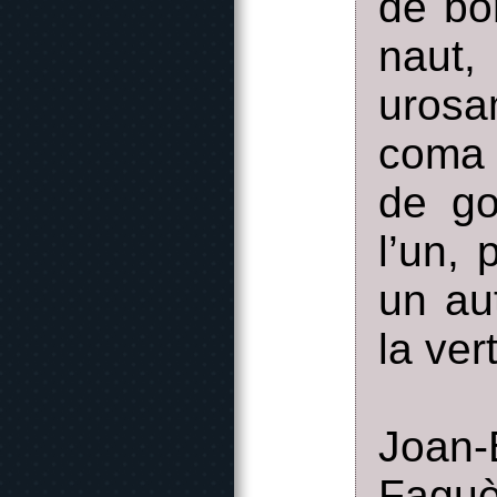
de bo
naut,
urosa
coma 
de go
l’un,
un au
la ver
Joan-
Faguè