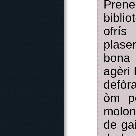
Pren
bibli
ofrís
plase
bona 
agèri
defòr
òm pò
molon
de ga