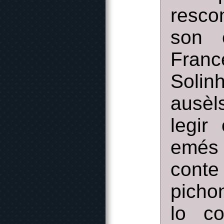
resco
son 
Franc
Solin
ausèl
legir
emés
conte
picho
lo co