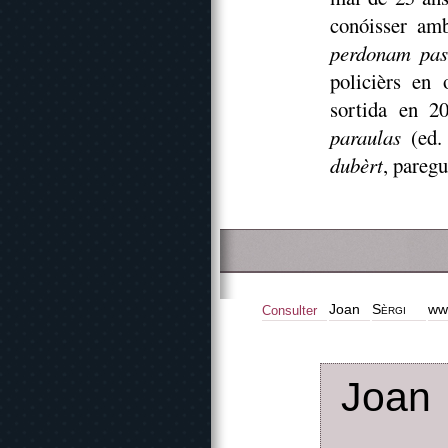
conóisser a
perdonam pas
policièrs en 
sortida en 2
paraulas
(ed.
dubèrt
, paregu
Joan
Sèrgi
ww
Consulter
Joan