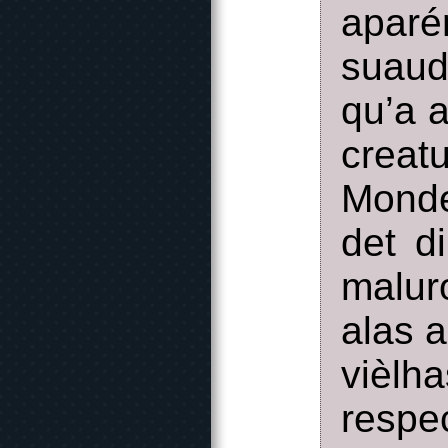
apar
suaud
qu’a 
creat
Monde
det d
malur
alas a
vièlh
respe