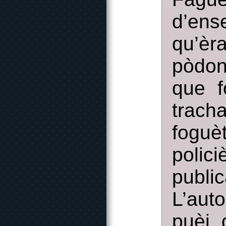
d’ens
qu’èr
pòdon
que f
trac
fogu
polic
publi
L’aut
puèi,