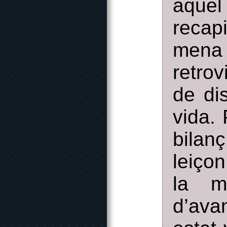
aquel
recap
mena
retro
de di
vida.
bilan
leiçon
la m
d’avan