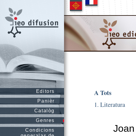
A Tots
Editors
Panièr
1. Literatura
Catalòg
Genres
Joan 
Condicions
generalas de