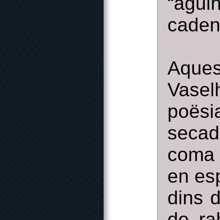
“agulh
caden
Aque
Vasel
poësia
seca
coma 
en esp
dins 
de ra