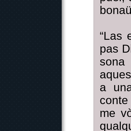
bonaür
“Las 
pas D
sona 
aques
a un
conte 
me vò
qualq