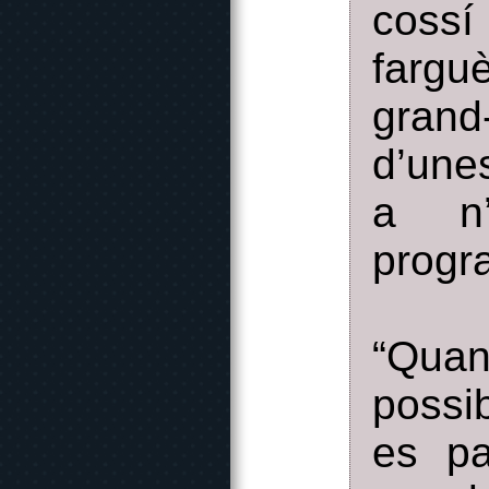
cossí
fargu
gran
d’une
a n’
progr
“Quan
possi
es pa