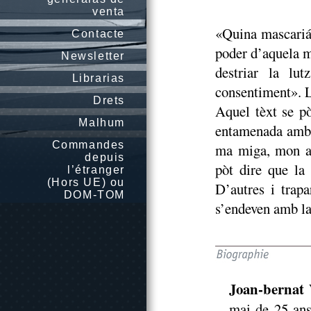
venta
«Quina mascariá
Contacte
poder d’aquela m
Newsletter
destriar la lu
Librarias
consentiment». L
Drets
Aquel tèxt se p
Malhum
entamenada amb 
Commandes
ma miga, mon am
depuis
pòt dire que la
l’étranger
(Hors UE) ou
D’autres i trap
DOM-TOM
s’endeven amb la
Joan-berna
mai de 25 ans