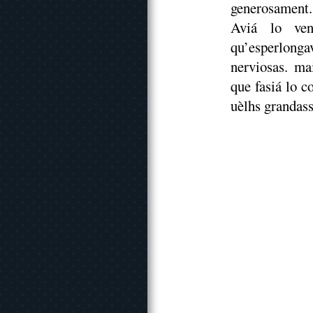
generosament.
Aviá lo ven
qu’esperlonga
nerviosas. ma
que fasiá lo c
uèlhs grandasse