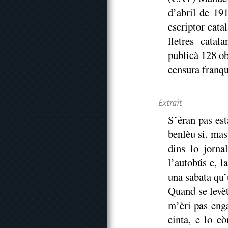
d’abril de 19
escriptor cata
lletres cata
publicà 128 ob
censura franqu
S’éran pas est
benlèu si. mas 
dins lo jorna
l’autobús e, l
una sabata qu’
Quand se levè
m’èri pas enga
cinta, e lo c