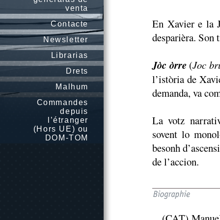
venta
En Xavier e la 
Contacte
desparièra. Son t
Newsletter
Librarias
Jòc òrre
(
Joc br
Drets
l’istòria de Xavi
Malhum
demanda, va com
Commandes
depuis
La votz narrativ
l’étranger
(Hors UE) ou
sovent lo monol
DOM-TOM
besonh d’ascensi
de l’accion.
(CAT) Manuel 