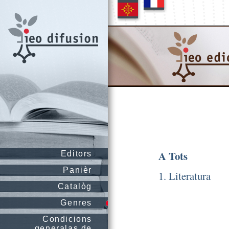
A Tots
Editors
Panièr
1. Literatura
Catalòg
Genres
Condicions
generalas de