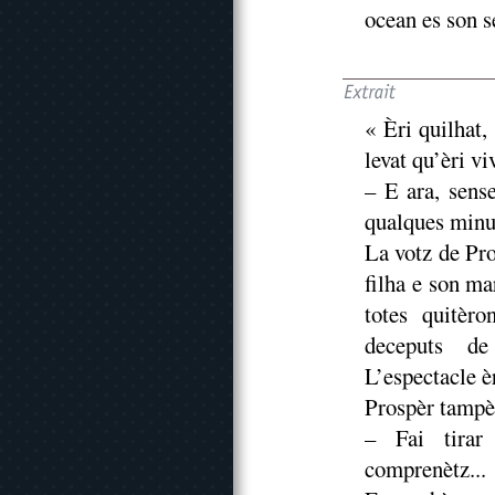
ocean es son 
« Èri quilhat,
levat qu’èri vi
– E ara, sens
qualques minu
La votz de Pro
filha e son mar
totes quitèr
deceputs de
L’espectacle èr
Prospèr tampèt
– Fai tirar
comprenètz...