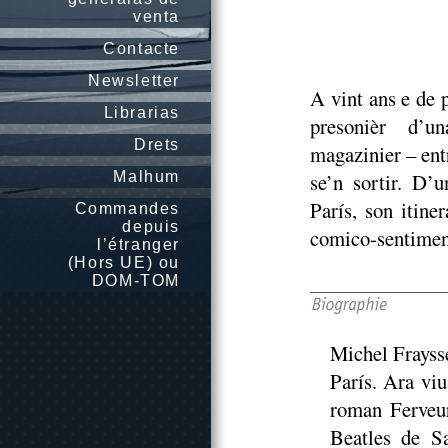
venta
Contacte
Newsletter
A vint ans e de p
Librarias
presonièr d’un
Drets
magazinier – ent
Malhum
se’n sortir. D’
París, son itine
Commandes
depuis
comico-sentimen
l’étranger
(Hors UE) ou
DOM-TOM
Michel Fraysse
París. Ara viu
roman Ferveur
Beatles de S