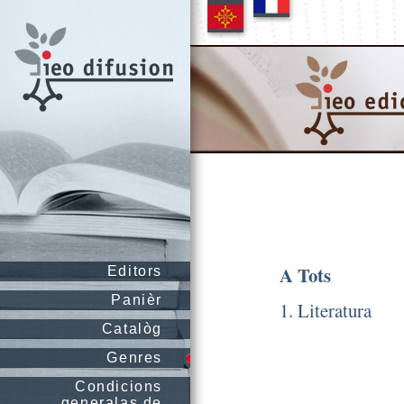
A Tots
Editors
Panièr
1. Literatura
Catalòg
Genres
Condicions
generalas de