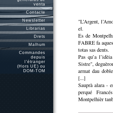
venta
Contacte
"L’Argent, l’Amo
Newsletter
el.
Librarias
Es de Montpelhi
Drets
FABRE fa aquesta
Malhum
totas sas dents.
Commandes
Pas qu’a l’idèi
depuis
l’étranger
Sistre", deguèro
(Hors UE) ou
armat dau doble
DOM-TOM
[...]
Sauprà alara - 
perqué Francés
Montpelhièr tan