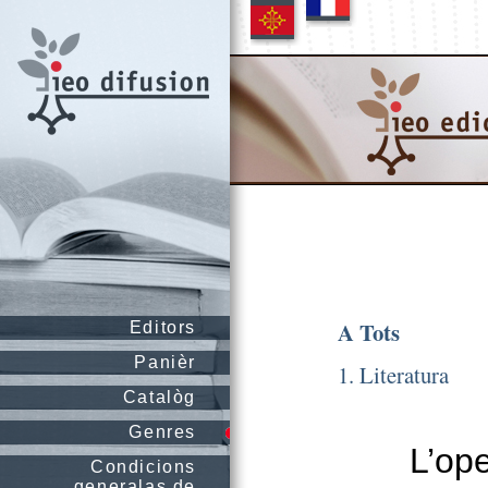
A Tots
Editors
Panièr
1. Literatura
Catalòg
Genres
L’ope
Condicions
generalas de