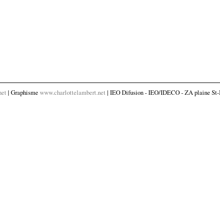
net
| Graphisme
www.charlottelambert.net
| IEO Difusion - IEO/IDECO - ZA plaine St-