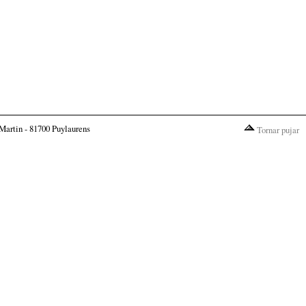
Martin - 81700 Puylaurens
Tornar pujar