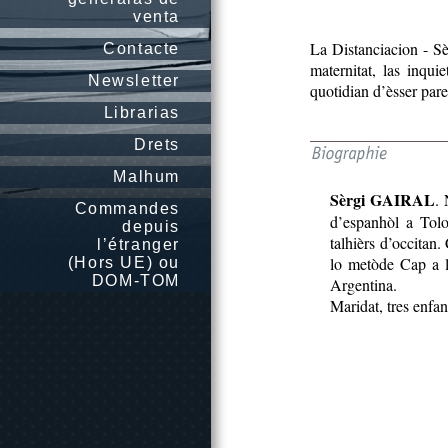
venta
La Distanciacion - Sèr
Contacte
maternitat, las inqui
Newsletter
quotidian d’èsser par
Librarias
Drets
Malhum
Sèrgi GAIRAL
. 
Commandes
d’espanhòl a Tolo
depuis
talhièrs d’occitan.
l’étranger
lo metòde Cap a l
(Hors UE) ou
DOM-TOM
Argentina.
Maridat, tres enfan