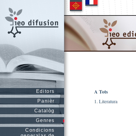
A Tots
Editors
1. Literatura
Panièr
Catalòg
Genres
Condicions
generalas de