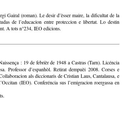
gi Gairal (roman). Le desir d’èsser maire, la dificultat de la
etudas de l’educacion entre proteccion e libertat. Lo destin
ent. A tots n°234, IEO edicions.
Naissença : 19 de febrièr de 1948 a Castras (Tarn). Licéncia
sa. Professor d’espanhòl. Retirat dempuèi 2008. Corses e
 Collaboracion als diccionaris de Cristian Laus, Cantalausa, e
’Occitan (IEO). Conferéncia sus l’emigracion roergassa en
ts.