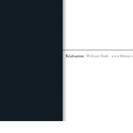
Réalisation :
William Dodé - www.flibuste.