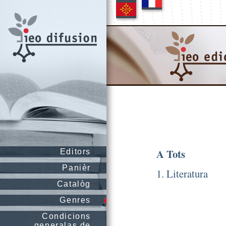
A Tots
Editors
Panièr
1. Literatura
Catalòg
Genres
Condicions
generalas de