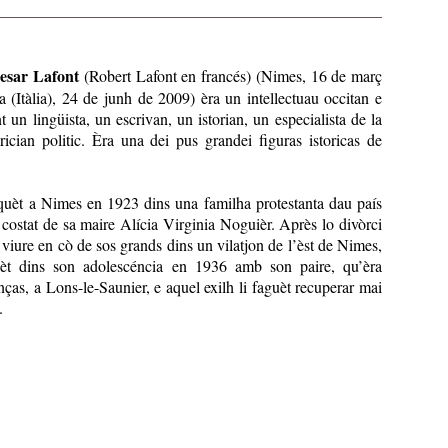
esar Lafont
(Robert Lafont en francés) (Nimes, 16 de març
 (Itàlia), 24 de junh de 2009) èra un intellectuau occitan e
 un lingüista, un escrivan, un istorian, un especialista de la
orician politic. Èra una dei pus grandei figuras istoricas de
quèt a Nimes en 1923 dins una familha protestanta dau país
costat de sa maire Alícia Virginia Noguièr. Après lo divòrci
 viure en cò de sos grands dins un vilatjon de l’èst de Nimes,
uèt dins son adolescéncia en 1936 amb son paire, qu’èra
nças, a Lons-le-Saunier, e aquel exilh li faguèt recuperar mai
.