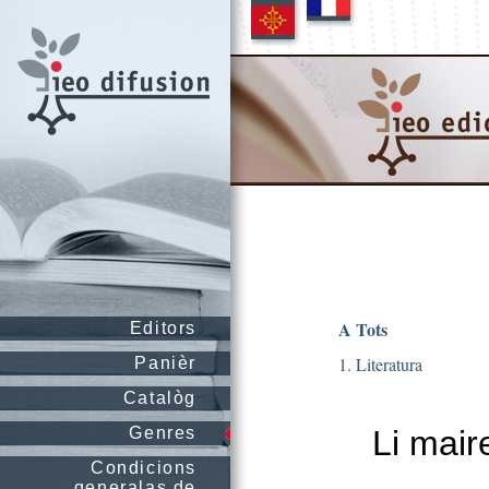
A Tots
Editors
1. Literatura
Panièr
Catalòg
Genres
Li mair
Condicions
generalas de