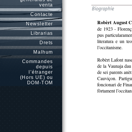
venta
Contacte
Robèrt August C
Newsletter
de 1923 - Florença
Librarias
pus particularament
literatura e un te
Drets
l’occitanisme.
Malhum
Robèrt Lafont nas
Commandes
de la Vaunaja dau 
depuis
de sei parents anèt
l’étranger
(Hors UE) ou
Cauviçon. Partig
DOM-TOM
foncionari de Fina
fòrtament l’occitan