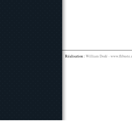
Réalisation :
William Dodé - www.flibuste.