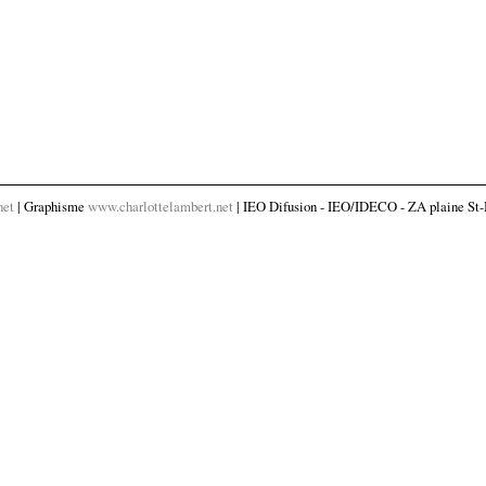
net
| Graphisme
www.charlottelambert.net
| IEO Difusion - IEO/IDECO - ZA plaine St-