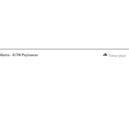
Martin - 81700 Puylaurens
Tornar pujar