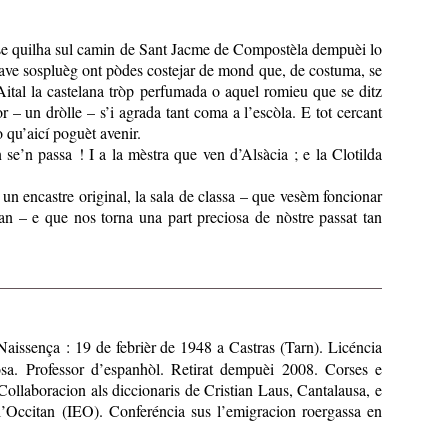
se quilha sul camin de Sant Jacme de Compostèla dempuèi lo
rave sospluèg ont pòdes costejar de mond que, de costuma, se
Aital la castelana tròp perfumada o aquel romieu que se ditz
– un dròlle – s’i agrada tant coma a l’escòla. E tot cercant
ò qu’aicí poguèt avenir.
 se’n passa ! I a la mèstra que ven d’Alsàcia ; e la Clotilda
un encastre original, la sala de classa – que vesèm foncionar
an – e que nos torna una part preciosa de nòstre passat tan
Naissença : 19 de febrièr de 1948 a Castras (Tarn). Licéncia
sa. Professor d’espanhòl. Retirat dempuèi 2008. Corses e
 Collaboracion als diccionaris de Cristian Laus, Cantalausa, e
’Occitan (IEO). Conferéncia sus l’emigracion roergassa en