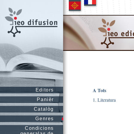
A Tots
Editors
1. Literatura
Panièr
Catalòg
Genres
Condicions
generalas de