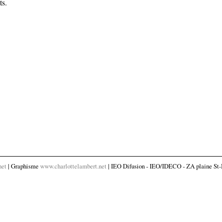
ts.
net
| Graphisme
www.charlottelambert.net
| IEO Difusion - IEO/IDECO - ZA plaine St-