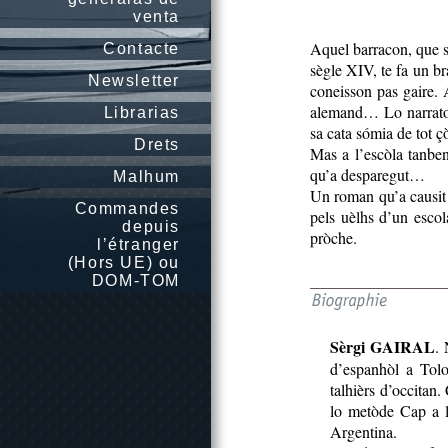
venta
Aquel barracon, que 
Contacte
sègle XIV, te fa un b
Newsletter
coneisson pas gaire. 
alemand… Lo narrator 
Librarias
sa cata sómia de tot ç
Drets
Mas a l’escòla tanben
qu’a desparegut…
Malhum
Un roman qu’a causit 
Commandes
pels uèlhs d’un escol
depuis
pròche.
l’étranger
(Hors UE) ou
DOM-TOM
Sèrgi GAIRAL
. 
d’espanhòl a Tolo
talhièrs d’occitan.
lo metòde Cap a l
Argentina.