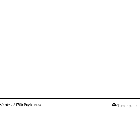
Martin - 81700 Puylaurens
Tornar pujar