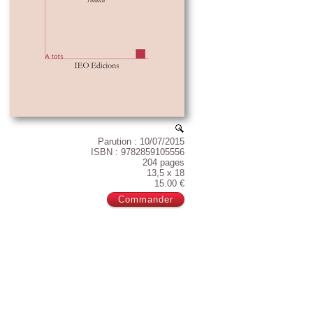
Parution : 10/07/2015
ISBN : 9782859105556
204 pages
13,5 x 18
15.00 €