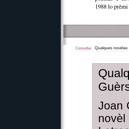
1988 lo prèmi 
Qualques novèlas 
Consulter
Qual
Guèr
Joan 
novèl