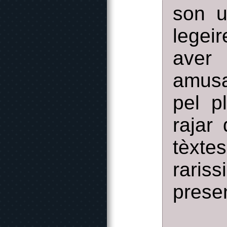
son u
legei
aver 
amusa
pel p
rajar
tèxt
rari
prese