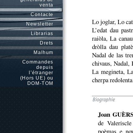
venta
Contacte
Lo joglar, Lo ca
Newsletter
L’edat dau past
Librarias
raiòla, La canau
Drets
dròlla dau plat
Malhum
Nadal de las tre
chivaus, Nadal, 
Commandes
depuis
La megineta, La
l’étranger
(Hors UE) ou
cherpa redolenta
DOM-TOM
Joan GUÈR
de Valeriscle
poèmas e nov