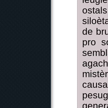
ostal
siloè
de br
pro s
semb
agac
mistè
causa
pesug
gene