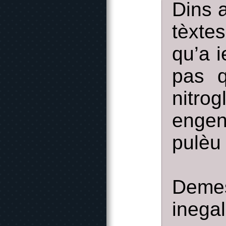
Dins 
tèxte
qu’a 
pas q
nitro
engen
pulèu
Demes
inega