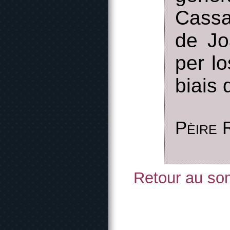
Cassa
de Jo
per l
biais 
Pèire 
Retour au som