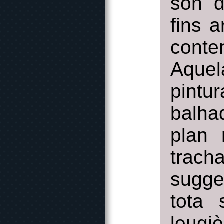
son d
fins 
conte
Aque
pintu
balha
plan 
trach
sugge
tota 
leugi