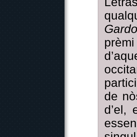
Letra
qualq
Gard
prèmi
d’aq
occit
partic
de nò
d’el,
essen
singu