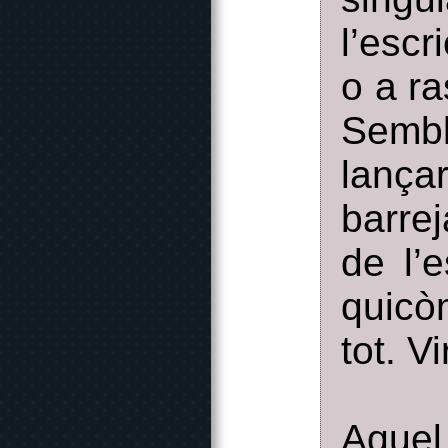
l’escr
o a ra
Semb
lanç
barre
de l’
quicòm
tot. V
Aque