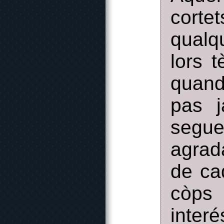
corte
qualq
lors 
quan
pas 
segu
agrad
de ca
còps 
inter