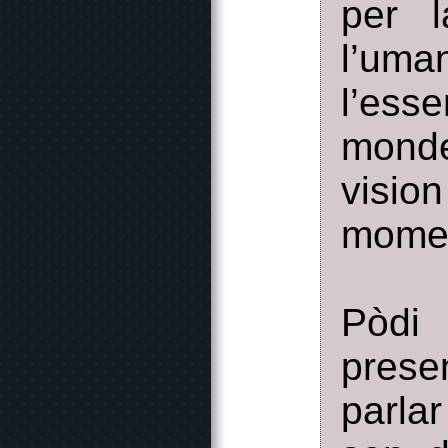
per 
l’uma
l’ess
monde
visio
momen
Pòdi
prese
parla