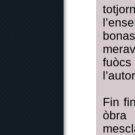
totj
l’ens
bonas
merav
fuòcs
l’autor
Fin fi
òbr
mescl