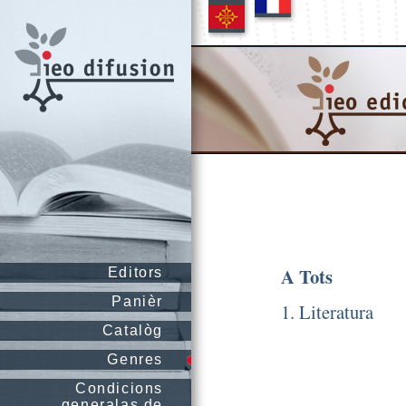
A Tots
Editors
Panièr
1. Literatura
Catalòg
Genres
Condicions
generalas de