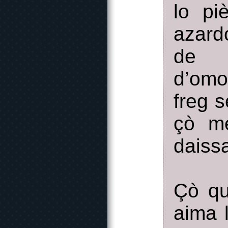
lo pi
azard
de l
d’omo
freg 
çò me
daissa
Çò qu
aima 