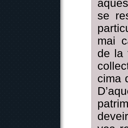
aques
se re
parti
mai c
de la 
colle
cima 
D’aqu
patri
deveir