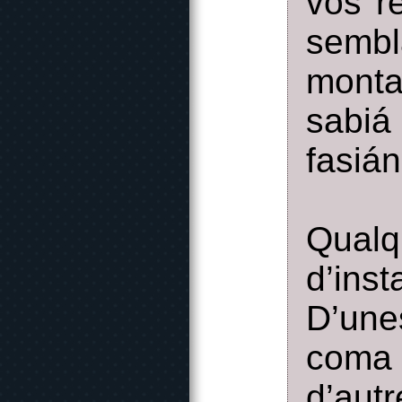
vos r
sembl
monta
sabiá
fasián
Qua
d’ins
D’une
coma 
d’aut