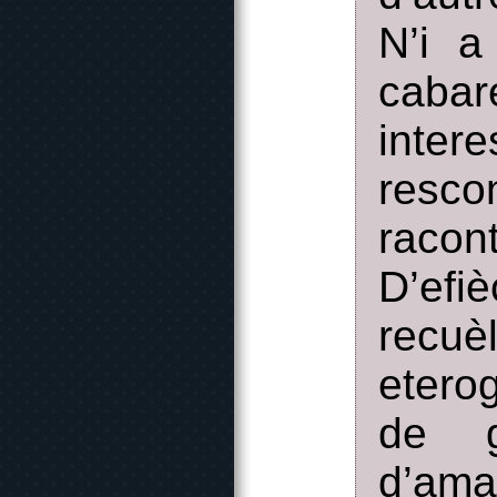
N’i a
caba
inter
resco
racon
D’efi
recuè
etero
de g
d’am