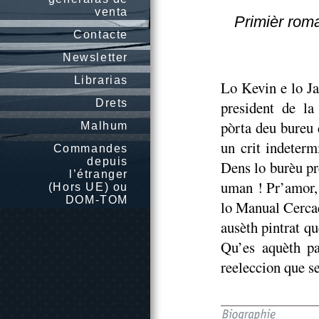
venta
Primièr rom
Contacte
Newsletter
Librarias
Lo Kevin e lo Ja
Drets
president de la
pòrta deu bureu 
Malhum
un crit indeterm
Commandes
depuis
Dens lo burèu pr
l’étranger
uman ! Pr’amor, 
(Hors UE) ou
DOM-TOM
lo Manual Cercac
ausèth pintrat q
Qu’es aquèth pa
reeleccion que s