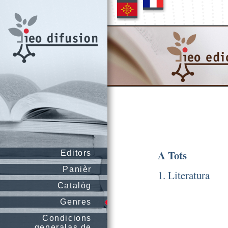
A Tots
Editors
Panièr
1. Literatura
Catalòg
Genres
Condicions
generalas de