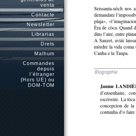
venta
Seissanta-uòch nos av
demandatz l’impossible
Contacte
plaja», «l’imaginaci
Newsletter
Èra de còca. Quand din
dins l’aire, entre plata
Librarias
A Sauzet, aviái laiss
Drets
mòrdre la vida coma u
Canha e la Taupa.
Malhum
Commandes
depuis
l’étranger
(Hors UE) ou
DOM-TOM
Jaume LANDIÈ
d’ensenhaire, co
escriveire. La tòc
concepcion de la 
contunha d’o faire 