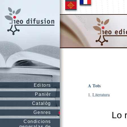
A Tots
Editors
1. Literatura
Panièr
Catalòg
Genres
Lo 
Condicions
generalas de