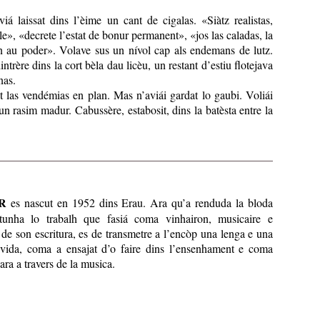
iá laissat dins l’èime un cant de cigalas. «Siàtz realistas,
», «decrete l’estat de bonur permanent», «jos las caladas, la
on au poder». Volave sus un nívol cap als endemans de lutz.
trère dins la cort bèla dau licèu, un restant d’estiu flotejava
nas.
at las vendémias en plan. Mas n’aviái gardat lo gaubi. Voliái
n rasim madur. Cabussère, estabosit, dins la batèsta entre la
R
es nascut en 1952 dins Erau. Ara qu’a renduda la bloda
ntunha lo trabalh que fasiá coma vinhairon, musicaire e
a de son escritura, es de transmetre a l’encòp una lenga e una
vida, coma a ensajat d’o faire dins l’ensenhament e coma
ara a travers de la musica.