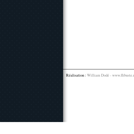
Réalisation :
William Dodé - www.flibuste.