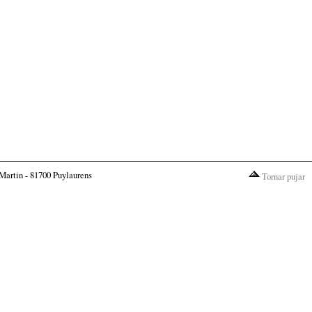
Martin - 81700 Puylaurens
Tornar pujar