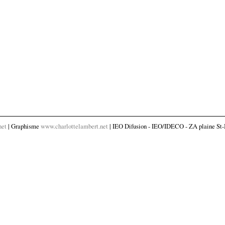
net
| Graphisme
www.charlottelambert.net
| IEO Difusion - IEO/IDECO - ZA plaine St-