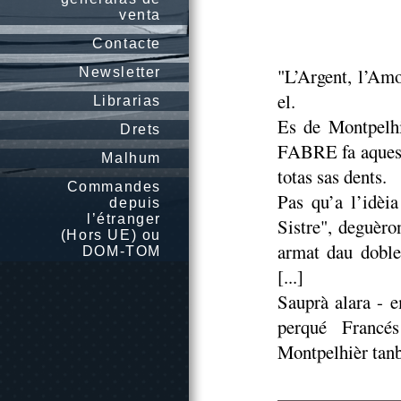
venta
Contacte
"L’Argent, l’Amo
Newsletter
el.
Librarias
Es de Montpelhi
Drets
FABRE fa aquesta
Malhum
totas sas dents.
Commandes
Pas qu’a l’idèi
depuis
l’étranger
Sistre", deguèro
(Hors UE) ou
armat dau doble
DOM-TOM
[...]
Sauprà alara - 
perqué Francés
Montpelhièr tan