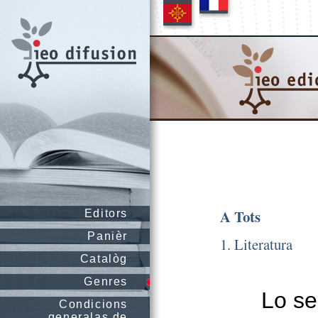
A Tots
Editors
Panièr
1. Literatura
Catalòg
Genres
Lo se
Condicions
generalas de