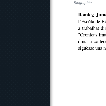
Romieg Jum
l’Escòla de Bè
a trabalhat di
"Cronicas ima
dins la colle
siguèsse una na