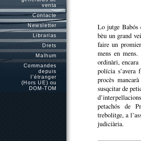
venta
Contacte
Lo jutge Babós q
Newsletter
bèu un grand vei
Librarias
faire un promier
Drets
mens en mens. 
Malhum
ordinàri, encara
Commandes
polícia s’avera 
depuis
l’étranger
procès mancarà 
(Hors UE) ou
susqcitar de peti
DOM-TOM
d’interpellacio
petachós de Pr
trebolitge, a l’
judiciària.