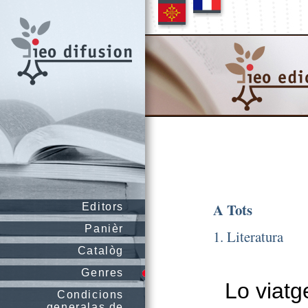
A Tots
Editors
Panièr
1. Literatura
Catalòg
Genres
Lo viatg
Condicions
generalas de