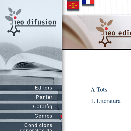
A Tots
Editors
Panièr
1. Literatura
Catalòg
Genres
Condicions
generalas de