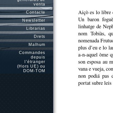
venta
Aiçò es lo libre 
Contacte
Un baron foguè
Newsletter
linhatge de Neph
Librarias
nom Tobiàs, qu
Drets
nomenada Frutuos
Malhum
plus d’eu e lo l
Commandes
a-n-aquel òme q
depuis
son esposa au me
l’étranger
(Hors UE) ou
vana e vueja, co
DOM-TOM
non podiá pas d
portat subre leis