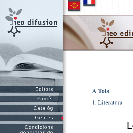
A Tots
Editors
Panièr
1. Literatura
Catalòg
Genres
L
Condicions
generalas de