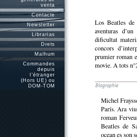
venta
Contacte
Los Beatles de
Newsletter
aventuras d’un 
Librarias
dificultat mater
Drets
concors d’inter
Malhum
prumier roman e
movie. A tots n°
Commandes
depuis
l’étranger
(Hors UE) ou
DOM-TOM
Michel Fraysse
París. Ara viu
roman Ferveur
Beatles de S
ocean es son 