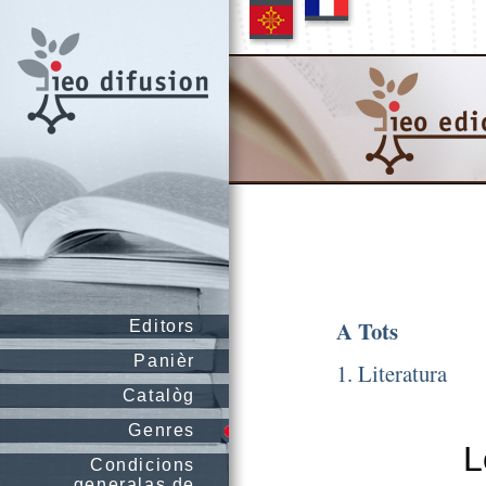
A Tots
Editors
Panièr
1. Literatura
Catalòg
Genres
L
Condicions
generalas de