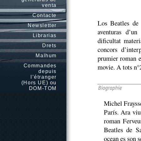
venta
Contacte
Los Beatles de
Newsletter
aventuras d’un 
Librarias
dificultat mater
Drets
concors d’inter
Malhum
prumier roman e
movie. A tots n°
Commandes
depuis
l’étranger
(Hors UE) ou
DOM-TOM
Michel Fraysse
París. Ara viu
roman Ferveur
Beatles de S
ocean es son 