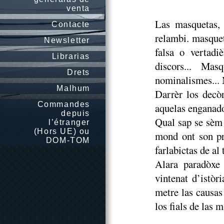
venta
Las masquetas,
Contacte
relambi. masquet
Newsletter
falsa o vertadiè
Librarias
discors... Masq
Drets
nominalismes... M
Malhum
Darrèr los decòr
Commandes
aquelas enganadoi
depuis
Qual sap se sèm
l’étranger
(Hors UE) ou
mond ont son pri
DOM-TOM
farlabictas de al
Alara paradòxe 
vintenat d’istòr
metre las causas 
los fials de las 