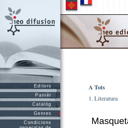
A Tots
Editors
Panièr
1. Literatura
Catalòg
Genres
Masqueta
Condicions
generalas de