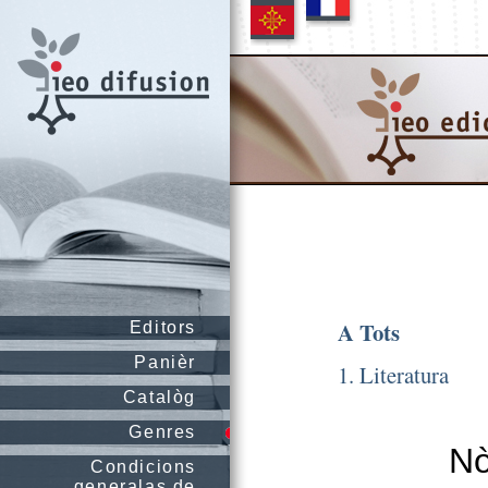
A Tots
Editors
Panièr
1. Literatura
Catalòg
Genres
Nò
Condicions
generalas de