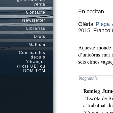
venta
En occitan
Contacte
Newsletter
Ofèrta
Plega 
Librarias
2015. Franco d
Drets
Malhum
Aqueste monde e
Commandes
d’unicòrns mai 
depuis
seis eimes vaguej
l’étranger
(Hors UE) ou
DOM-TOM
Romieg Jum
l’Escòla de Bè
a trabalhat di
"Cronicas ima