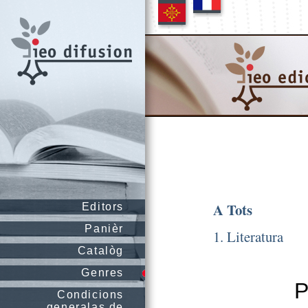
A Tots
Editors
Panièr
1. Literatura
Catalòg
Genres
P
Condicions
generalas de