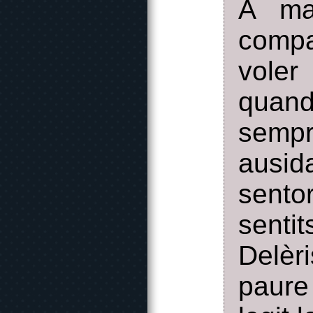
A mai
compa
voler
quan
sempr
ausid
sento
senti
Delèr
paure