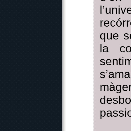
l’uni
recór
que s
la co
senti
s’ama
màge
desbo
passi