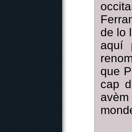
occit
Ferra
de lo 
aquí 
renom
que Pè
cap d
avèm 
monde