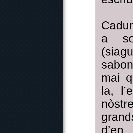
Cadun
a so
(sia
sabon
mai q
la, l
nòst
grand
d’en