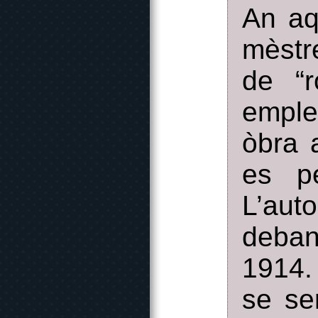
An aq
mèstre
de “
emple
òbra 
es pe
L’aut
deban
1914.
se se