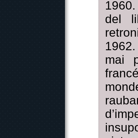
1960.
del l
retro
1962.
mai p
fran
mond
rauba
d’im
insup