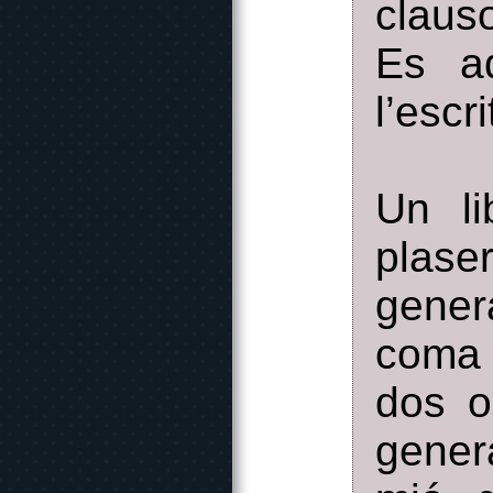
clauso
Es a
l’escr
Un li
plase
gener
coma 
dos o
gener