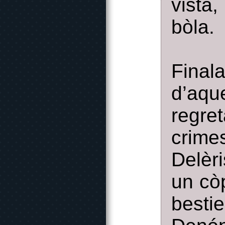
vista
bòla.
Final
d’aq
regre
crim
Delèr
un còp
best