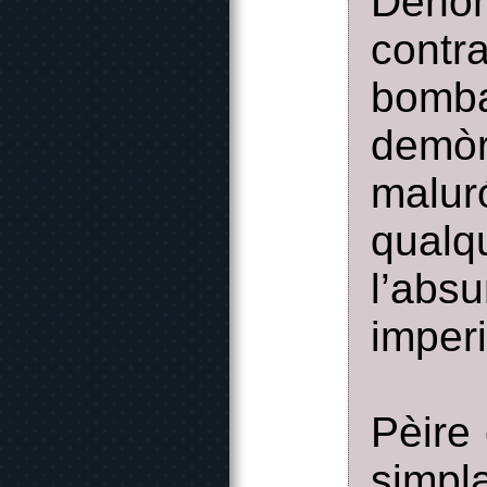
Denón
contr
bomb
demò
malu
qual
l’abs
imperi
Pèire 
simpl