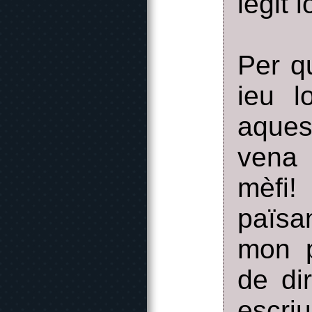
legit 
Per q
ieu l
aques
vena 
mèfi!
païsa
mon p
de di
escri