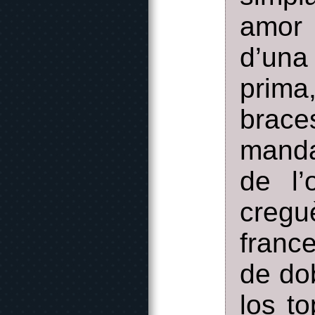
amor 
d’una
prim
brace
manda
de l’
cregu
france
de dob
los t