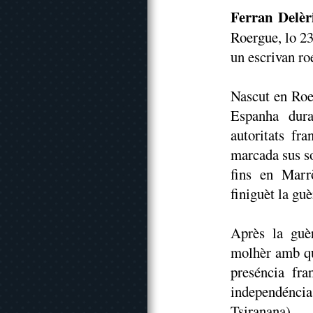
Ferran Delèr
Roergue, lo 23
un escrivan ro
Nascut en Roe
Espanha dura
autoritats fra
marcada sus so
fins en Marr
finiguèt la gu
Après la guè
molhèr amb qui
preséncia fr
independénci
Tsiranana).