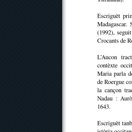
Escriguèt pri
Madagascar. 
(1992), segui
Crocants de R
L’Aucon trac
contèxte occi
Maria parla d
de Roergue con
la cançon tr
Nadau : Auròs
1643.
Escriguèt tan
istòria occita