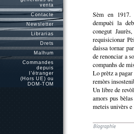
venta
Sèm en 1917. P
Contacte
dempuèi la deb
Newsletter
conegut Jaurès,
Librarias
requisicionar P
Drets
daissa tornar pa
Malhum
de renonciar a so
Commandes
companhs de mis
depuis
Lo prètz a pagar s
l’étranger
(Hors UE) ou
remòrs insostenib
DOM-TOM
Un libre de revò
amors pus bèlas
meteis univèrs e 