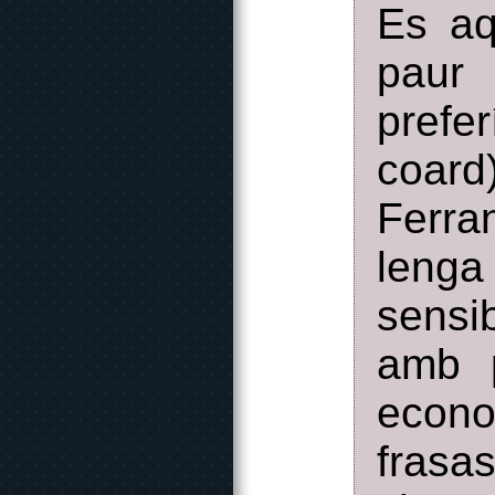
Es aq
paur 
prefe
coard
Ferra
lenga
sensib
amb 
econo
frasa