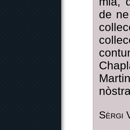
miá, 
de ne 
colle
colle
contu
Chapl
Marti
nòstra
Sèrgi 