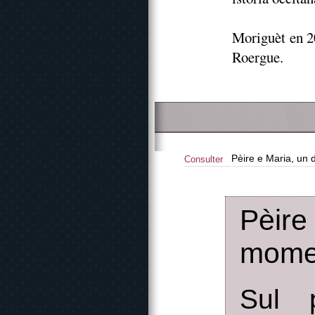
Moriguèt en 20
Roergue.
Pèire e Maria, un
Consulter
Pèire
momen
Sul p