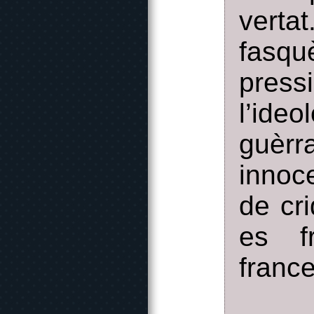
vert
fasq
press
l’ide
guèrr
innoc
de cr
es f
franc