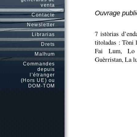
venta
Ouvrage publié
Contacte
Newsletter
7 istòrias d’end
Librarias
titoladas : Tòni
Drets
Fai Lum, Lo 
Malhum
Guèrristan, La l
Commandes
depuis
l’étranger
(Hors UE) ou
DOM-TOM