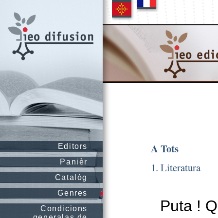
A Tots
Editors
Panièr
1. Literatura
Catalòg
Genres
Puta ! Q
Condicions
generalas de