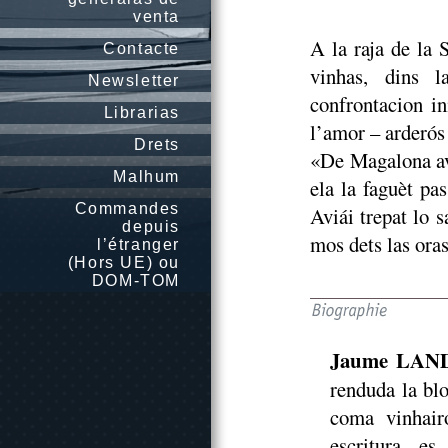
venta
A la raja de la 
Contacte
vinhas, dins 
Newsletter
confrontacion in
Librarias
l’amor – arderós
Drets
«De Magalona avi
Malhum
ela la faguèt pa
Commandes
Aviái trepat lo s
depuis
mos dets las oras 
l’étranger
(Hors UE) ou
DOM-TOM
Jaume LAN
renduda la blo
coma vinhair
escritura, e