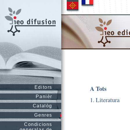
A Tots
Editors
Panièr
1. Literatura
Catalòg
Genres
Condicions
generalas de